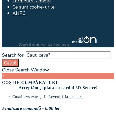
Termeni și Condiții
Ce sunt cookie-urile
ANPC
Graficã și dezvoltare website
Search for:
Caută
Close Search Window
↑
COȘ DE CUMPĂRATURI
Acceptăm și plata cu cardul 3D Secure!
Coșul dvs este gol!
Reveniți la produse
Finalizare comandă
-
0,00 lei