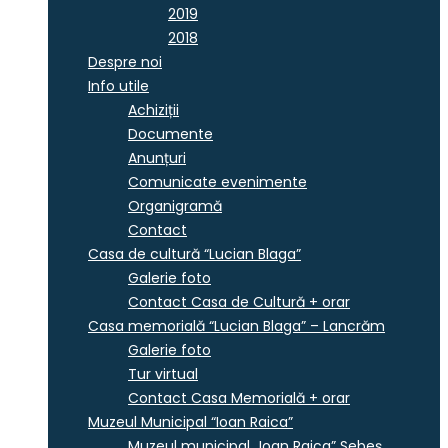
2019
2018
Despre noi
Info utile
Achiziții
Documente
Anunțuri
Comunicate evenimente
Organigramă
Contact
Casa de cultură “Lucian Blaga”
Galerie foto
Contact Casa de Cultură + orar
Casa memorială “Lucian Blaga” – Lancrăm
Galerie foto
Tur virtual
Contact Casa Memorială + orar
Muzeul Municipal “Ioan Raica”
Muzeul municipal „Ioan Raica” Sebeş