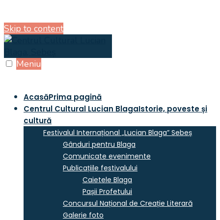
Skip to content
Meniu
Acasă
Prima pagină
Centrul Cultural Lucian Blaga
Istorie, poveste și
cultură
Festivalul Internațional „Lucian Blaga” Sebeș
Gânduri pentru Blaga
Comunicate evenimente
Publicațiile festivalului
Caietele Blaga
Pașii Profetului
Concursul Național de Creație Literară
Galerie foto