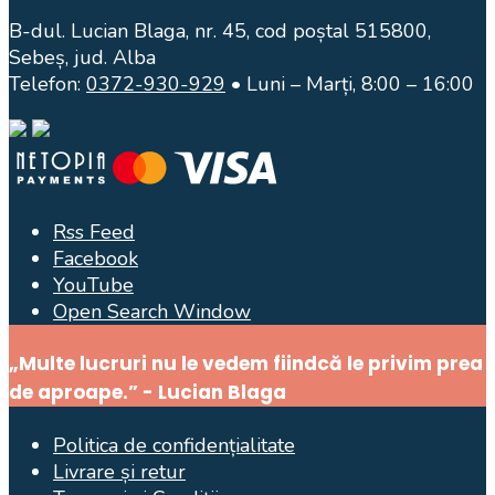
B-dul. Lucian Blaga, nr. 45, cod poștal 515800,
Sebeș, jud. Alba
Telefon:
0372-930-929
• Luni – Marți, 8:00 – 16:00
Rss Feed
Facebook
YouTube
Open Search Window
„Multe lucruri nu le vedem fiindcă le privim prea
de aproape.” - Lucian Blaga
Politica de confidențialitate
Livrare și retur