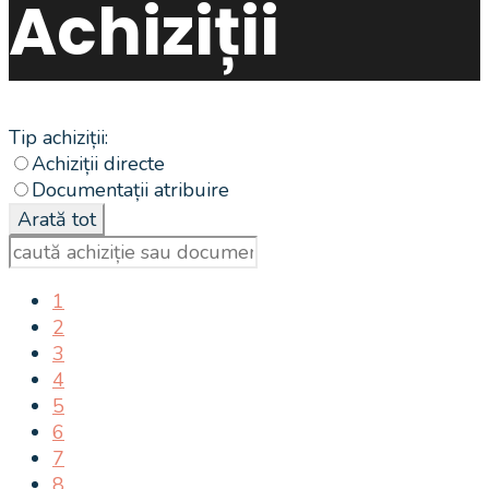
Achiziții
Tip achiziții:
Achiziții directe
Documentații atribuire
1
2
3
4
5
6
7
8