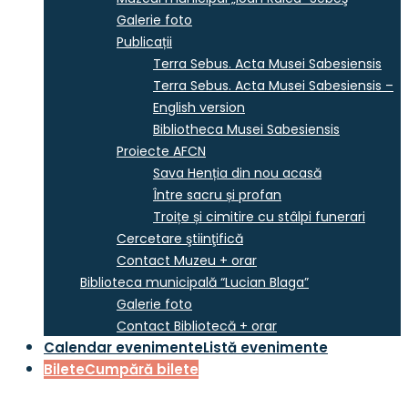
Galerie foto
Publicații
Terra Sebus. Acta Musei Sabesiensis
Terra Sebus. Acta Musei Sabesiensis –
English version
Bibliotheca Musei Sabesiensis
Proiecte AFCN
Sava Henția din nou acasă
Între sacru și profan
Troițe și cimitire cu stâlpi funerari
Cercetare ştiinţifică
Contact Muzeu + orar
Biblioteca municipală “Lucian Blaga”
Galerie foto
Contact Bibliotecă + orar
Calendar evenimente
Listă evenimente
Bilete
Cumpără bilete