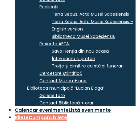
Publicații
Terra Sebus. Acta Musei Sabesiensis
Terra Sebus. Acta Musei Sabesiensis –
English version
Bibliotheca Musei Sabesiensis
Proiecte AFCN
Sava Henția din nou acasă
Între sacru și profan
Troițe și cimitire cu stâlpi funerari
Cercetare ştiinţifică
Contact Muzeu + orar
Biblioteca municipală “Lucian Blaga”
Galerie foto
Contact Bibliotecă + orar
Calendar evenimente
Listă evenimente
Bilete
Cumpără bilete