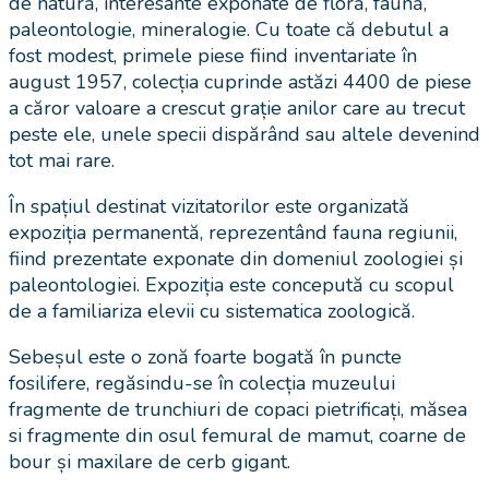
de natură, interesante exponate de floră, faună,
paleontologie, mineralogie. Cu toate că debutul a
fost modest, primele piese fiind inventariate în
august 1957, colecția cuprinde astăzi 4400 de piese
a căror valoare a crescut grație anilor care au trecut
peste ele, unele specii dispărând sau altele devenind
tot mai rare.
În spațiul destinat vizitatorilor este organizată
expoziția permanentă, reprezentând fauna regiunii,
fiind prezentate exponate din domeniul zoologiei și
paleontologiei. Expoziția este concepută cu scopul
de a familiariza elevii cu sistematica zoologică.
Sebeșul este o zonă foarte bogată în puncte
fosilifere, regăsindu-se în colecția muzeului
fragmente de trunchiuri de copaci pietrificați, măsea
si fragmente din osul femural de mamut, coarne de
bour și maxilare de cerb gigant.