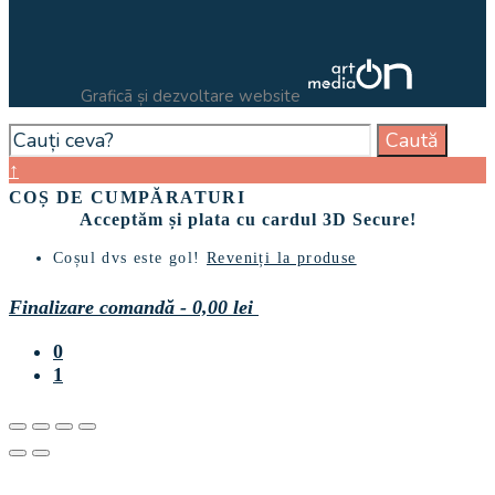
Graficã și dezvoltare website
Search
Caută
for:
Close
↑
Search
COȘ DE CUMPĂRATURI
Window
Acceptăm și plata cu cardul 3D Secure!
Coșul dvs este gol!
Reveniți la produse
Finalizare comandă
-
0,00 lei
0
1