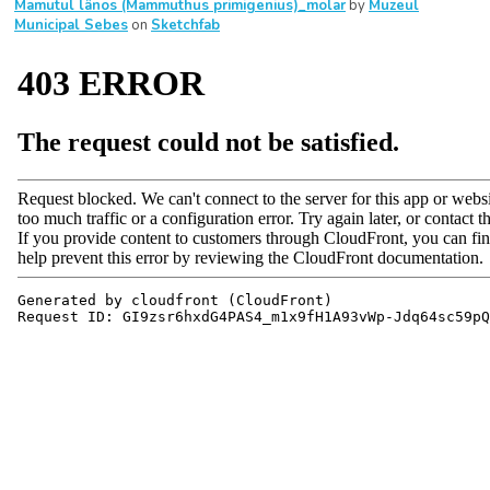
Mamutul lânos (Mammuthus primigenius)_molar
by
Muzeul
Municipal Sebes
on
Sketchfab