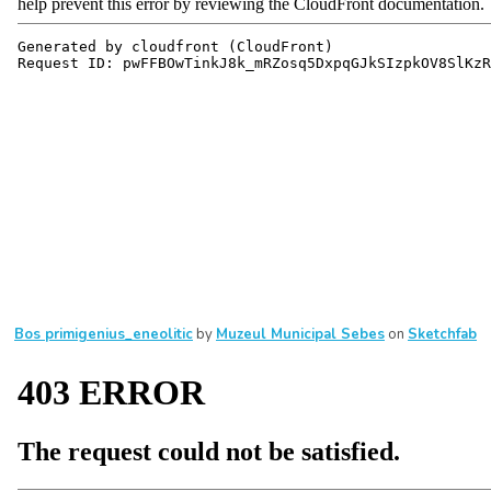
Bos primigenius_eneolitic
by
Muzeul Municipal Sebes
on
Sketchfab