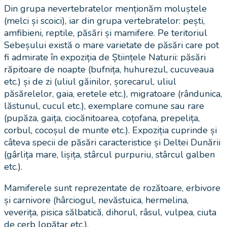
Din grupa nevertebratelor menționăm moluștele
(melci și scoici), iar din grupa vertebratelor: pești,
amfibieni, reptile, păsări și mamifere. Pe teritoriul
Sebeșului există o mare varietate de păsări care pot
fi admirate în expoziția de Științele Naturii: păsări
răpitoare de noapte (bufnița, huhurezul, cucuveaua
etc.) și de zi (uliul găinilor, șorecarul, uliul
păsărelelor, gaia, eretele etc.), migratoare (rândunica,
lăstunul, cucul etc.), exemplare comune sau rare
(pupăza, gaița, ciocănitoarea, coțofana, prepelița,
corbul, cocoșul de munte etc.). Expoziția cuprinde și
câteva specii de păsări caracteristice și Deltei Dunării
(gârlița mare, lișița, stârcul purpuriu, stârcul galben
etc.).
Mamiferele sunt reprezentate de rozătoare, erbivore
și carnivore (hârciogul, nevăstuica, hermelina,
veverița, pisica sălbatică, dihorul, râsul, vulpea, ciuta
de cerb lopătar etc.).