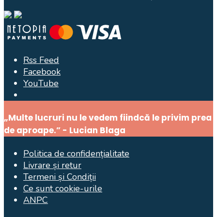
Rss Feed
Facebook
YouTube
Open
Search
„Multe lucruri nu le vedem fiindcă le privim prea
Window
de aproape.” - Lucian Blaga
Politica de confidențialitate
Livrare și retur
Termeni și Condiții
Ce sunt cookie-urile
ANPC