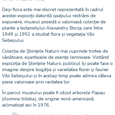
Deși flora este mai discret reprezentată în cadrul
acestei expoziții datorită spațiului restrâns de
expunere, muzeul posedă o valoroasă colecție de
plante a botanistului Alexandru Borza, care între
1949 și 1951 a studiat flora și vegetația Văii
Sebeșului.
Colecția de Științele Naturii mai cuprinde trofee de
vânătoare, eșantioane de esențe lemnoase. Vizitând
expoziția de Științele Naturii, publicul își poate face o
imagine despre bogăția și varietatea florei și faunei
Văii Sebeșului și în același timp poate admira câteva
piese valoroase prin raritatea lor.
În parcul muzeului poate fi văzut arborele Papau
(
Asimina triloba
), de origine nord-americană,
aclimatizat aici în 1976.