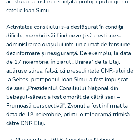
acestuia i-a fost încredinţată protopopului greco-
catolic Ioan Simu.
Activitatea consiliului s-a desfășurat în condiţii
dificile, membrii săi fiind nevoiţi să gestioneze
administrarea orașului într-un climat de tensiune,
dezinformare și nesiguranţă. De exemplu, la data
de 17 noiembrie, în ziarul „Unirea” de la Blaj,
apăruse știrea, falsă, că președintele CNR-ului de
la Sebeș, protopopul Ioan Simu, a fost împușcat
de sași: „Prezidentul Consiliului Naţional din
Sebeșul-săsesc a fost omorât de cătră sași. –
Frumoasă perspectivă!”. Zvonul a fost infirmat la
data de 18 noiembrie, printr-o telegramă trimisă
către CNR Blaj.
La 24 noiembrie 1918, Consiliului Naţional