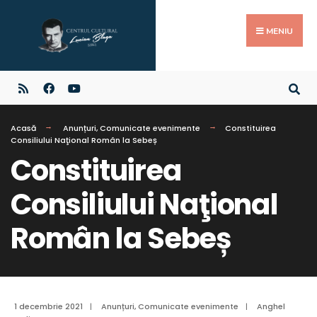
MENIU
Acasă
Anunțuri
,
Comunicate evenimente
Constituirea
Consiliului Naţional Român la Sebeș
Constituirea
Consiliului Naţional
Român la Sebeș
1 decembrie 2021
|
Anunțuri
,
Comunicate evenimente
|
Anghel