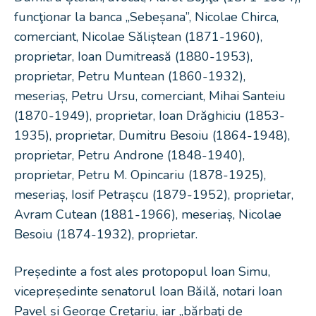
funcţionar la banca „Sebeșana”, Nicolae Chirca,
comerciant, Nicolae Săliștean (1871-1960),
proprietar, Ioan Dumitreasă (1880-1953),
proprietar, Petru Muntean (1860-1932),
meseriaș, Petru Ursu, comerciant, Mihai Santeiu
(1870-1949), proprietar, Ioan Drăghiciu (1853-
1935), proprietar, Dumitru Besoiu (1864-1948),
proprietar, Petru Androne (1848-1940),
proprietar, Petru M. Opincariu (1878-1925),
meseriaș, Iosif Petrașcu (1879-1952), proprietar,
Avram Cutean (1881-1966), meseriaș, Nicolae
Besoiu (1874-1932), proprietar.
Președinte a fost ales protopopul Ioan Simu,
vicepreședinte senatorul Ioan Băilă, notari Ioan
Pavel și George Creţariu, iar „bărbaţi de