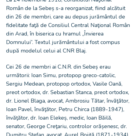
Român de la Sebeș s-a reorganizat, fiind alcătuit
din 26 de membri, care au depus jurământul de
fidelitate faţă de Consiliul Central Naţional Român
din Arad, în biserica cu hramul „Învierea
Domnului”. Textul jurământului a fost compus
după modelul celui al CNR Blaj.
Cei 26 de membri ai C.N.R. din Sebeș erau
următorii: Ioan Simu, protopop greco-catolic,
Sergiu Medean, protopop ortodox, Vasile Oană,
preot ortodox, dr. Sebastian Stanca, preot ortodox,
dr. Lionel Blaga, avocat, Ambrosiu Tătar, învăţător,
Ioan Pavel, învăţător, Petru Chirca (1889-1947),
învăţător, dr. Ioan Elekeș, medic, Ioan Băilă,
senator, George Creţariu, controlor orășenesc, dr.
Dumitru Ștefan, avocat, Aurel Bojiţă (1871-1934),