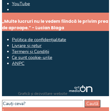
YouTube
Open
Search
„Multe lucruri nu le vedem fiindcă le privim prea
Window
de aproape.” - Lucian Blaga
Politica de confidențialitate
Livrare și retur
Termeni și Condiții
Ce sunt cookie-urile
ANPC
Graficã și dezvoltare website
Search
Caută
for:
Close
↑