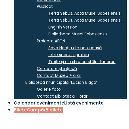
Publicații
Terra Sebus. Acta Musei Sabesiensis
Terra Sebus. Acta Musei Sabesiensis –
English version
Bibliotheca Musei Sabesiensis
Proiecte AFCN
Sava Henția din nou acasă
Între sacru și profan
Troițe și cimitire cu stâlpi funerari
Cercetare ştiinţifică
Contact Muzeu + orar
Biblioteca municipală “Lucian Blaga”
Galerie foto
Contact Bibliotecă + orar
Calendar evenimente
Listă evenimente
Bilete
Cumpără bilete