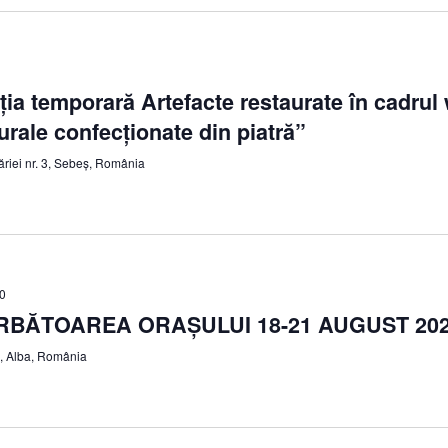
ziția temporară Artefacte restaurate în cadru
urale confecționate din piatră”
ăriei nr. 3, Sebeș, România
0
ĂRBĂTOAREA ORAȘULUI 18-21 AUGUST 20
ș, Alba, România