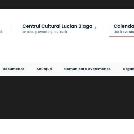
Centrul Cultural Lucian Blaga
Calenda
nă
Istorie, poveste și cultură
Listă even
Documente
Anunțuri
Comunicate evenimente
Organ