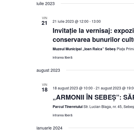
iulie 2023
VIN
21 iulie 2023 @ 12:00
-
13:00
21
Invitație la vernisaj: expo
conservarea bunurilor cult
Muzeul Municipal „Ioan Raica” Sebeș
Piața Prim
intrarea liberă
august 2023
VIN
18 august 2023 @ 10:00
-
21 august 2023 @ 19:0
18
„ARMONII ÎN SEBEŞ”: S
Parcul Tineretului
Str. Lucian Blaga, nr. 45, Sebe
intrarea liberă
ianuarie 2024