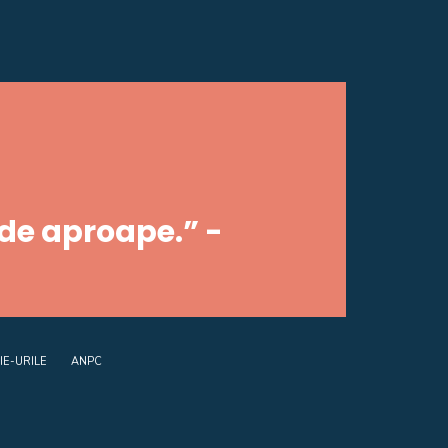
 de aproape.” -
IE-URILE
ANPC