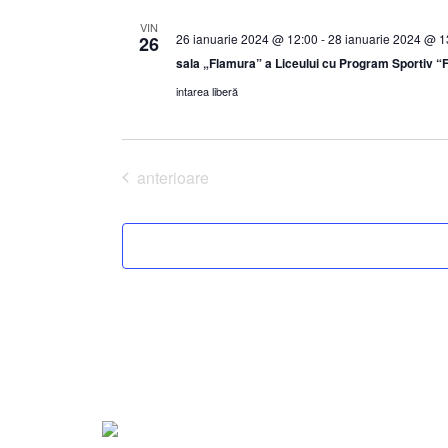
VIN
26 ianuarie 2024 @ 12:00
-
28 ianuarie 2024 @ 1
26
sala „Flamura” a Liceului cu Program Sportiv “
intarea liberă
Evenimente
anterioare