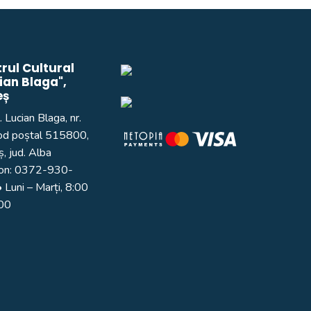
rul Cultural
ian Blaga",
eș
. Lucian Blaga, nr.
od poștal 515800,
, jud. Alba
on:
0372-930-
 Luni – Marți, 8:00
:00