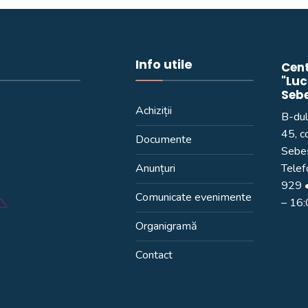
Info utile
Cent
"Luc
Seb
Achiziții
B-dul
45, c
Documente
Sebeș
Anunțuri
Telef
929
•
Comunicate evenimente
– 16
Organigramă
Contact