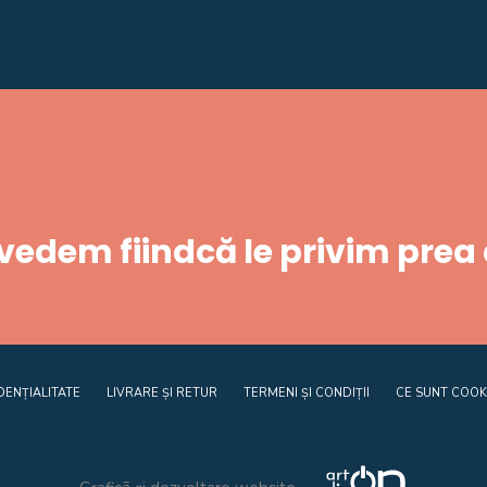
 vedem fiindcă le privim prea
DENȚIALITATE
LIVRARE ȘI RETUR
TERMENI ȘI CONDIȚII
CE SUNT COOK