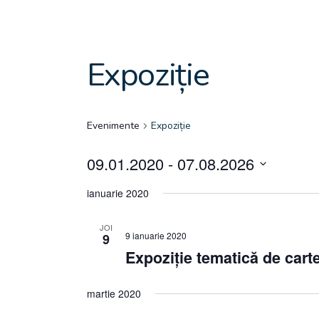
Expoziție
Evenimente
Expoziție
09.01.2020
 - 
07.08.2026
Selectaţi
ianuarie 2020
Statul:
JOI
9 ianuarie 2020
9
Expoziție tematică de cart
martie 2020