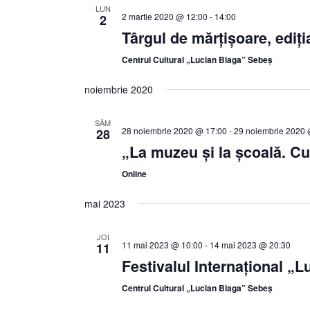
LUN
2 martie 2020 @ 12:00
-
14:00
2
Târgul de mărțișoare, ediți
Centrul Cultural „Lucian Blaga” Sebeș
noiembrie 2020
SÂM
28 noiembrie 2020 @ 17:00
-
29 noiembrie 2020 
28
„La muzeu și la școală. Cur
Online
mai 2023
JOI
11 mai 2023 @ 10:00
-
14 mai 2023 @ 20:30
11
Festivalul Internaţional „L
Centrul Cultural „Lucian Blaga” Sebeș