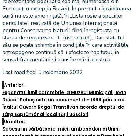
reprezentând populația cea mai numeroasă din
Europa (cu excepția Rusiei). În prezent, ciocănitoarea
sură nu este amenințată, în „Lista roșie a speciilor
periclitate”, realizată de Uniunea Internațională
pentru Conservarea Naturii, fiind înregistrată cu
starea de conservare LC (risc scăzut). Dar, statutul
său se poate schimba în condițiile în care activitățile
antropogene continuă să-i afecteze habitatul, în
sensul fragmentării și transformării acestuia.
Last modified: 5 noiembrie 2022
Anterior:
Exponatul lunii octombrie la Muzeul Municipal „Ioan
Raica” Sebeş este un document din 1866 prin care
Înaltul Guvern Regal Transilvan acorda dreptul de
târg săptămânal localității Săsciori
Următor:
Sebeșul în sărbătoare: micii ambasadori ai Unirii