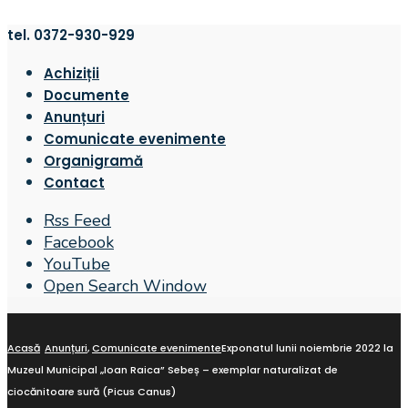
tel. 0372-930-929
Achiziții
Documente
Anunțuri
Comunicate evenimente
Organigramă
Contact
Rss Feed
Facebook
YouTube
Open Search Window
Acasă
Anunțuri
,
Comunicate evenimente
Exponatul lunii noiembrie 2022 la
Muzeul Municipal „Ioan Raica” Sebeș – exemplar naturalizat de
ciocănitoare sură (Picus Canus)