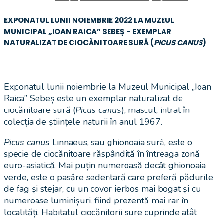
EXPONATUL LUNII NOIEMBRIE 2022 LA MUZEUL
MUNICIPAL „IOAN RAICA” SEBEȘ – EXEMPLAR
NATURALIZAT DE CIOCĂNITOARE SURĂ (
PICUS CANUS
)
Exponatul lunii noiembrie la Muzeul Municipal „Ioan
Raica” Sebeș este un exemplar naturalizat de
ciocănitoare sură (
Picus canus
), mascul, intrat în
colecția de științele naturii în anul 1967.
Picus canus
Linnaeus, sau ghionoaia sură, este o
specie de ciocănitoare răspândită în întreaga zonă
euro-asiatică. Mai puțin numeroasă decât ghionoaia
verde, este o pasăre sedentară care preferă pădurile
de fag și stejar, cu un covor ierbos mai bogat și cu
numeroase luminișuri, fiind prezentă mai rar în
localități. Habitatul ciocănitorii sure cuprinde atât