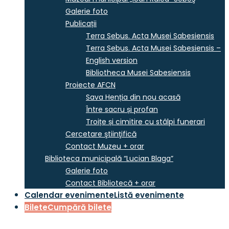
Galerie foto
Publicații
Terra Sebus. Acta Musei Sabesiensis
Terra Sebus. Acta Musei Sabesiensis –
English version
Bibliotheca Musei Sabesiensis
Proiecte AFCN
Sava Henția din nou acasă
Între sacru și profan
Troițe și cimitire cu stâlpi funerari
Cercetare ştiinţifică
Contact Muzeu + orar
Biblioteca municipală “Lucian Blaga”
Galerie foto
Contact Bibliotecă + orar
Calendar evenimente
Listă evenimente
Bilete
Cumpără bilete