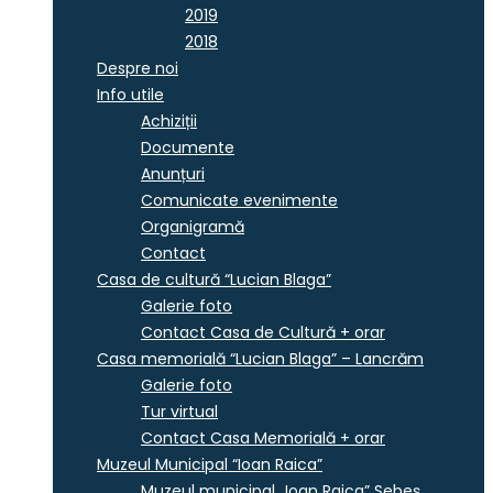
2019
2018
Despre noi
Info utile
Achiziții
Documente
Anunțuri
Comunicate evenimente
Organigramă
Contact
Casa de cultură “Lucian Blaga”
Galerie foto
Contact Casa de Cultură + orar
Casa memorială “Lucian Blaga” – Lancrăm
Galerie foto
Tur virtual
Contact Casa Memorială + orar
Muzeul Municipal “Ioan Raica”
Muzeul municipal „Ioan Raica” Sebeş