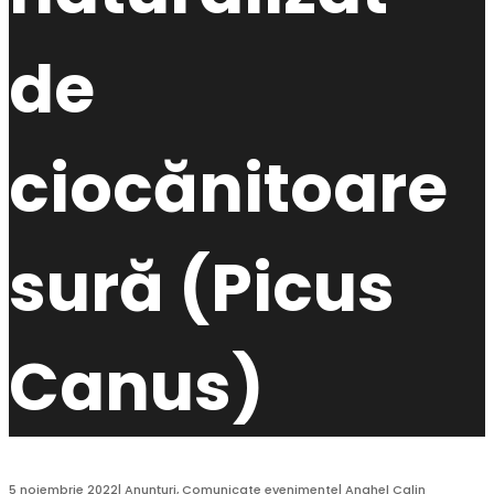
de
ciocănitoare
sură (Picus
Canus)
5 noiembrie 2022
|
Anunțuri
,
Comunicate evenimente
|
Anghel Calin