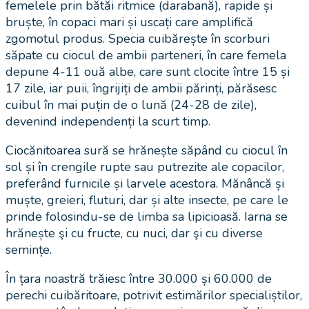
femelele prin bătăi ritmice (darabană), rapide și
bruște, în copaci mari și uscați care amplifică
zgomotul produs. Specia cuibărește în scorburi
săpate cu ciocul de ambii parteneri, în care femela
depune 4-11 ouă albe, care sunt clocite între 15 și
17 zile, iar puii, îngrijiți de ambii părinți, părăsesc
cuibul în mai puțin de o lună (24-28 de zile),
devenind independenți la scurt timp.
Ciocănitoarea sură se hrănește săpând cu ciocul în
sol și în crengile rupte sau putrezite ale copacilor,
preferând furnicile și larvele acestora. Mănâncă și
muște, greieri, fluturi, dar și alte insecte, pe care le
prinde folosindu-se de limba sa lipicioasă. Iarna se
hrănește şi cu fructe, cu nuci, dar şi cu diverse
semințe.
În țara noastră trăiesc între 30.000 și 60.000 de
perechi cuibăritoare, potrivit estimărilor specialiștilor,