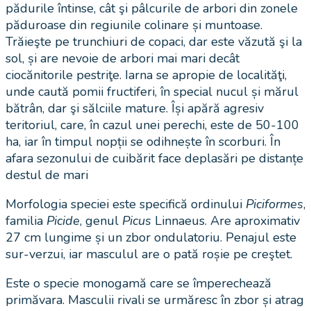
pădurile întinse, cât şi pâlcurile de arbori din zonele
păduroase din regiunile colinare și muntoase.
Trăieşte pe trunchiuri de copaci, dar este văzută şi la
sol, și are nevoie de arbori mai mari decât
ciocănitorile pestriţe. Iarna se apropie de localităţi,
unde caută pomii fructiferi, în special nucul și mărul
bătrân, dar şi sălciile mature. Își apără agresiv
teritoriul, care, în cazul unei perechi, este de 50-100
ha, iar în timpul nopții se odihnește în scorburi. În
afara sezonului de cuibărit face deplasări pe distanțe
destul de mari
Morfologia speciei este specifică ordinului
Piciformes
,
familia
Picide
, genul
Picus
Linnaeus. Are aproximativ
27 cm lungime și un zbor ondulatoriu. Penajul este
sur-verzui, iar masculul are o pată roșie pe creştet.
Este o specie monogamă care se împerechează
primăvara. Masculii rivali se urmăresc în zbor și atrag