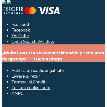
Rss Feed
Facebook
YouTube
Open Search Window
„Multe lucruri nu le vedem fiindcă le privim prea
de aproape.” - Lucian Blaga
Politica de confidențialitate
Livrare și retur
Termeni și Condiții
Ce sunt cookie-urile
ANPC