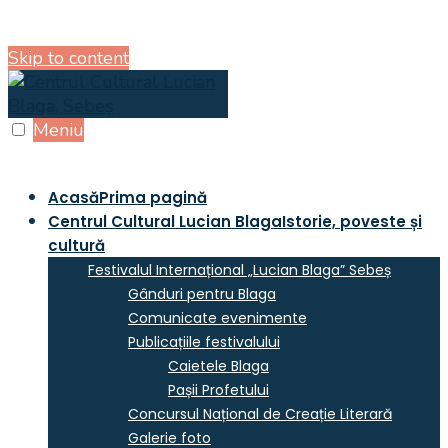
Skip to content
Meniu
Acasă
Prima pagină
Centrul Cultural Lucian Blaga
Istorie, poveste și
cultură
Festivalul Internațional „Lucian Blaga” Sebeș
Gânduri pentru Blaga
Comunicate evenimente
Publicațiile festivalului
Caietele Blaga
Pașii Profetului
Concursul Național de Creație Literară
Galerie foto