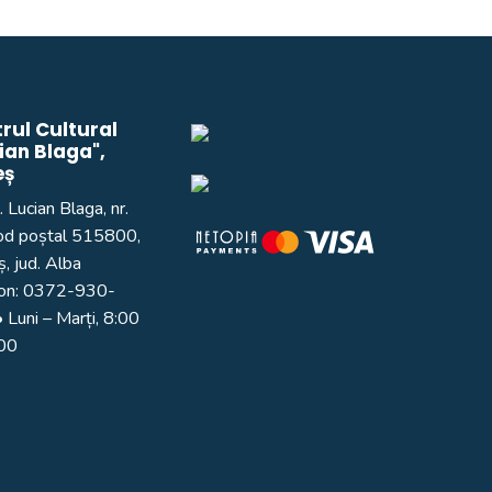
rul Cultural
ian Blaga",
eș
. Lucian Blaga, nr.
od poștal 515800,
, jud. Alba
on:
0372-930-
 Luni – Marți, 8:00
:00