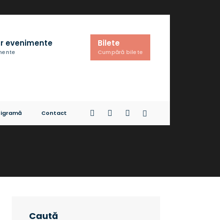
r evenimente
Bilete
imente
Cumpără bilete
igramă
Contact
Caută