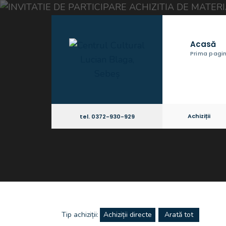
Acasă
Prima pagi
Achiziții
tel. 0372-930-929
Tip achiziții:
Achiziții directe