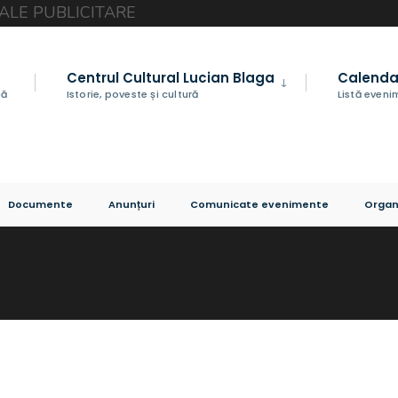
Centrul Cultural Lucian Blaga
Calenda
nă
Istorie, poveste și cultură
Listă even
Documente
Anunțuri
Comunicate evenimente
Organ