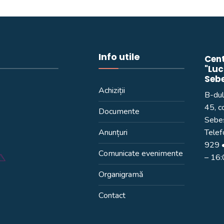
Info utile
Cent
"Luc
Seb
Achiziții
B-dul
45, c
Documente
Sebeș
Anunțuri
Telef
929
•
Comunicate evenimente
– 16
Organigramă
Contact