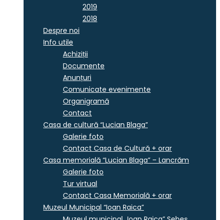
2019
2018
Despre noi
Info utile
Achiziții
Documente
Anunțuri
Comunicate evenimente
Organigramă
Contact
Casa de cultură “Lucian Blaga”
Galerie foto
Contact Casa de Cultură + orar
Casa memorială “Lucian Blaga” – Lancrăm
Galerie foto
Tur virtual
Contact Casa Memorială + orar
Muzeul Municipal “Ioan Raica”
Muzeul municipal „Ioan Raica” Sebeş