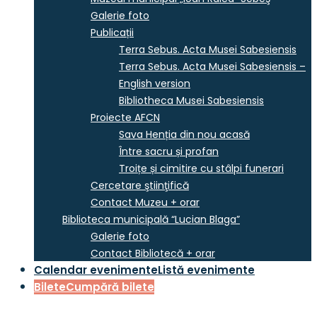
Galerie foto
Publicații
Terra Sebus. Acta Musei Sabesiensis
Terra Sebus. Acta Musei Sabesiensis –
English version
Bibliotheca Musei Sabesiensis
Proiecte AFCN
Sava Henția din nou acasă
Între sacru și profan
Troițe și cimitire cu stâlpi funerari
Cercetare ştiinţifică
Contact Muzeu + orar
Biblioteca municipală “Lucian Blaga”
Galerie foto
Contact Bibliotecă + orar
Calendar evenimente
Listă evenimente
Bilete
Cumpără bilete