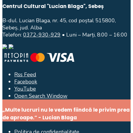
Centrul Cultural "Lucian Blaga", Sebeș
B-dul. Lucian Blaga, nr. 45, cod poștal 515800,
Sebeș, jud. Alba
Telefon:
0372-930-929
• Luni – Marți, 8:00 – 16:00
Rss Feed
Facebook
YouTube
Open Search Window
„Multe lucruri nu le vedem fiindcă le privim prea
de aproape.” - Lucian Blaga
Politica de confidențialitate