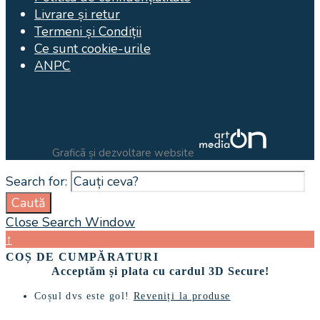
Livrare și retur
Termeni și Condiții
Ce sunt cookie-urile
ANPC
Graficã și dezvoltare website
Search for:
Caută
Close Search Window
↑
COȘ DE CUMPĂRATURI
Acceptăm și plata cu cardul 3D Secure!
Coșul dvs este gol!
Reveniți la produse