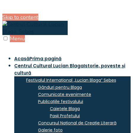
Skip to content
Meniu
Acasă
Prima pagină
Centrul Cultural Lucian Blaga
Istorie, poveste și
cultură
Festivalul Internațional „Lucian Blaga” Sebeș
Gânduri pentru Blaga
Comunicate evenimente
Publicațiile festivalului
Caietele Blaga
Pașii Profetului
Concursul Național de Creație Literară
Galerie foto