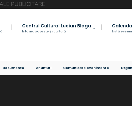
Centrul Cultural Lucian Blaga
Calenda
nă
Istorie, poveste și cultură
Listă even
Documente
Anunțuri
Comunicate evenimente
Organ