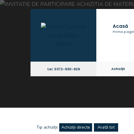
Acasă
Prima pagi
Achiziții
tel. 0372-930-929
Tip achiziții:
Achiziții directe