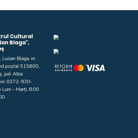
rul Cultural
ian Blaga",
eș
. Lucian Blaga, nr.
od poștal 515800,
, jud. Alba
on:
0372-930-
 Luni – Marți, 8:00
:00