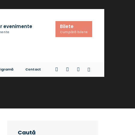
r evenimente
Bilete
imente
Cumpără bilete
igramă
Contact
Caută