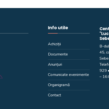
Info utile
Cent
"Luc
Seb
Achiziții
B-dul
45, c
Documente
Sebeș
Anunțuri
Telef
929
•
Comunicate evenimente
– 16
Organigramă
Contact