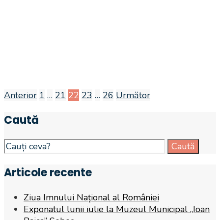
Anterior
1
…
21
22
23
…
26
Următor
Navigare
Caută
în
articole
Search
Caută
for:
Articole recente
Ziua Imnului Național al României
Exponatul lunii iulie la Muzeul Municipal „Ioan