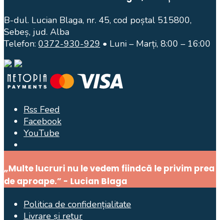
B-dul. Lucian Blaga, nr. 45, cod poștal 515800,
Sebeș, jud. Alba
Telefon:
0372-930-929
• Luni – Marți, 8:00 – 16:00
Rss Feed
Facebook
YouTube
Open
Search
„Multe lucruri nu le vedem fiindcă le privim prea
Window
de aproape.” - Lucian Blaga
Politica de confidențialitate
Livrare și retur