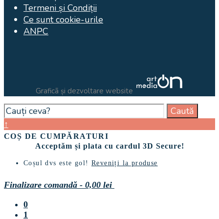
Termeni și Condiții
Ce sunt cookie-urile
ANPC
Graficã și dezvoltare website
Search
Caută
for:
Close
↑
Search
COȘ DE CUMPĂRATURI
Window
Acceptăm și plata cu cardul 3D Secure!
Coșul dvs este gol!
Reveniți la produse
Finalizare comandă
-
0,00 lei
0
1