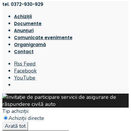
tel. 0372-930-929
Achiziții
Documente
Anunțuri
Comunicate evenimente
Organigramă
Contact
Rss Feed
Facebook
YouTube
Open
Search
Window
Tip achiziții:
Achiziții directe