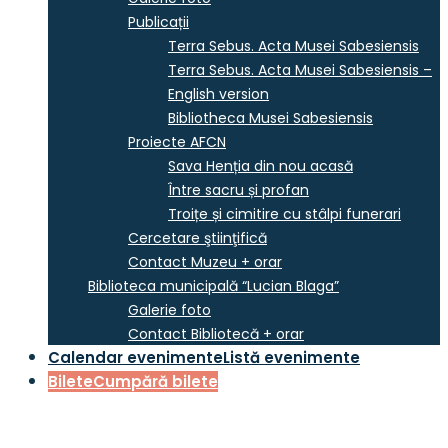
Publicații
Terra Sebus. Acta Musei Sabesiensis
Terra Sebus. Acta Musei Sabesiensis –
English version
Bibliotheca Musei Sabesiensis
Proiecte AFCN
Sava Henția din nou acasă
Între sacru și profan
Troițe și cimitire cu stâlpi funerari
Cercetare ştiinţifică
Contact Muzeu + orar
Biblioteca municipală “Lucian Blaga”
Galerie foto
Contact Bibliotecă + orar
Calendar evenimente
Listă evenimente
Bilete
Cumpără bilete