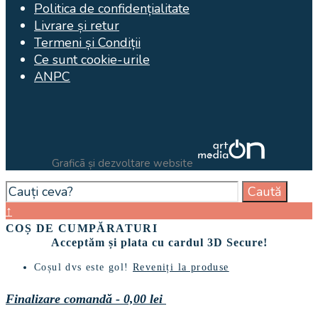
Politica de confidențialitate
Livrare și retur
Termeni și Condiții
Ce sunt cookie-urile
ANPC
Graficã și dezvoltare website
Search
Caută
for:
Close
↑
Search
COȘ DE CUMPĂRATURI
Window
Acceptăm și plata cu cardul 3D Secure!
Coșul dvs este gol!
Reveniți la produse
Finalizare comandă
-
0,00 lei