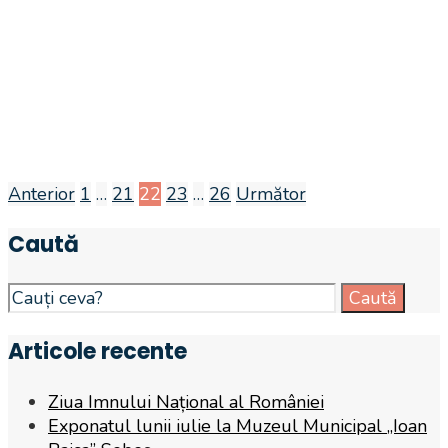
Anterior
1
…
21
22
23
…
26
Următor
Navigare
Caută
în
articole
Search
Caută
for:
Articole recente
Ziua Imnului Național al României
Exponatul lunii iulie la Muzeul Municipal „Ioan