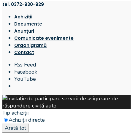
tel. 0372-930-929
Achiziții
Documente
Anunțuri
Comunicate evenimente
Organigramă
Contact
Rss Feed
Facebook
YouTube
Open
Search
Window
Tip achiziții:
Achiziții directe