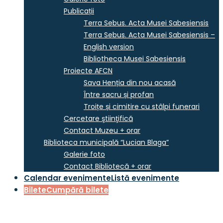
Publicații
Terra Sebus. Acta Musei Sabesiensis
Terra Sebus. Acta Musei Sabesiensis –
English version
Bibliotheca Musei Sabesiensis
Proiecte AFCN
Sava Henția din nou acasă
Între sacru și profan
Troițe și cimitire cu stâlpi funerari
Cercetare ştiinţifică
Contact Muzeu + orar
Biblioteca municipală “Lucian Blaga”
Galerie foto
Contact Bibliotecă + orar
Calendar evenimente
Listă evenimente
Bilete
Cumpără bilete