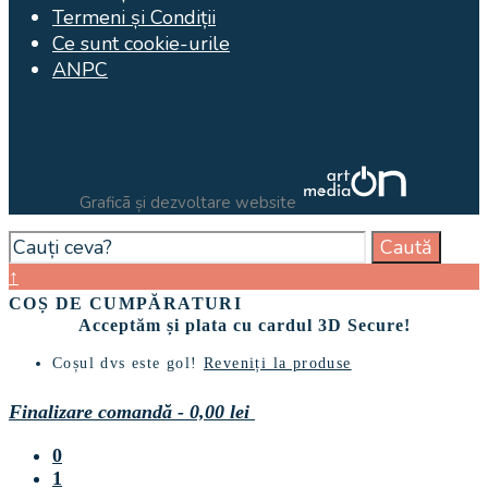
Termeni și Condiții
Ce sunt cookie-urile
ANPC
Graficã și dezvoltare website
Search
Caută
for:
Close
↑
Search
COȘ DE CUMPĂRATURI
Window
Acceptăm și plata cu cardul 3D Secure!
Coșul dvs este gol!
Reveniți la produse
Finalizare comandă
-
0,00 lei
0
1