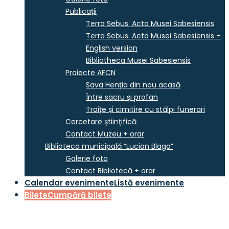
Publicații
Terra Sebus. Acta Musei Sabesiensis
Terra Sebus. Acta Musei Sabesiensis –
English version
Bibliotheca Musei Sabesiensis
Proiecte AFCN
Sava Henția din nou acasă
Între sacru și profan
Troițe și cimitire cu stâlpi funerari
Cercetare ştiinţifică
Contact Muzeu + orar
Biblioteca municipală “Lucian Blaga”
Galerie foto
Contact Bibliotecă + orar
Calendar evenimente
Listă evenimente
Bilete
Cumpără bilete