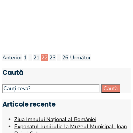
Anterior
1
…
21
22
23
…
26
Următor
Navigare
Caută
în
articole
Search
Caută
for:
Articole recente
Ziua Imnului Național al României
Exponatul lunii iulie la Muzeul Municipal „Ioan