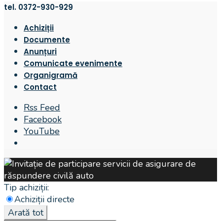
tel. 0372-930-929
Achiziții
Documente
Anunțuri
Comunicate evenimente
Organigramă
Contact
Rss Feed
Facebook
YouTube
Open
Search
Window
Tip achiziții:
Achiziții directe