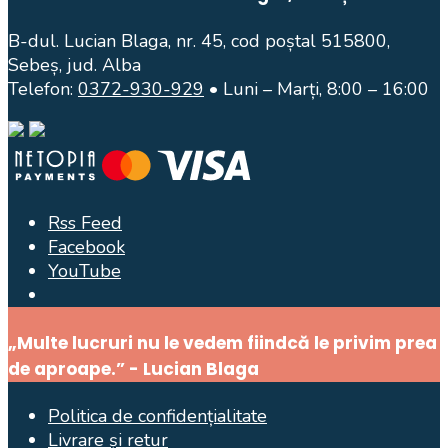
B-dul. Lucian Blaga, nr. 45, cod poștal 515800,
Sebeș, jud. Alba
Telefon:
0372-930-929
• Luni – Marți, 8:00 – 16:00
Rss Feed
Facebook
YouTube
Open
Search
„Multe lucruri nu le vedem fiindcă le privim prea
Window
de aproape.” - Lucian Blaga
Politica de confidențialitate
Livrare și retur