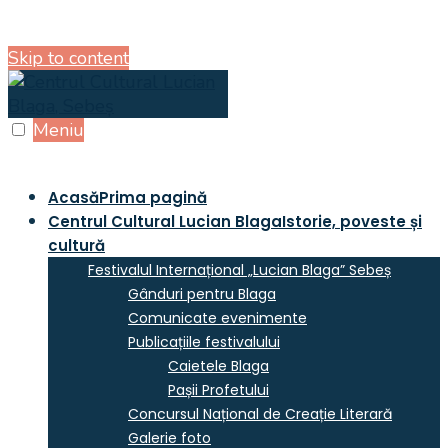
Skip to content
Meniu
Acasă
Prima pagină
Centrul Cultural Lucian Blaga
Istorie, poveste și
cultură
Festivalul Internațional „Lucian Blaga” Sebeș
Gânduri pentru Blaga
Comunicate evenimente
Publicațiile festivalului
Caietele Blaga
Pașii Profetului
Concursul Național de Creație Literară
Galerie foto