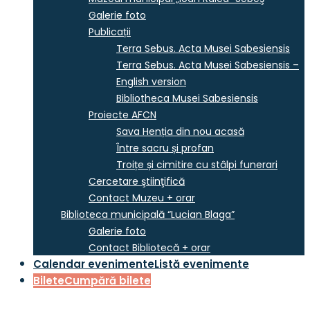
Galerie foto
Publicații
Terra Sebus. Acta Musei Sabesiensis
Terra Sebus. Acta Musei Sabesiensis –
English version
Bibliotheca Musei Sabesiensis
Proiecte AFCN
Sava Henția din nou acasă
Între sacru și profan
Troițe și cimitire cu stâlpi funerari
Cercetare ştiinţifică
Contact Muzeu + orar
Biblioteca municipală “Lucian Blaga”
Galerie foto
Contact Bibliotecă + orar
Calendar evenimente
Listă evenimente
Bilete
Cumpără bilete