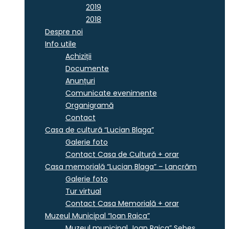
2019
2018
Despre noi
Info utile
Achiziții
Documente
Anunțuri
Comunicate evenimente
Organigramă
Contact
Casa de cultură “Lucian Blaga”
Galerie foto
Contact Casa de Cultură + orar
Casa memorială “Lucian Blaga” – Lancrăm
Galerie foto
Tur virtual
Contact Casa Memorială + orar
Muzeul Municipal “Ioan Raica”
Muzeul municipal „Ioan Raica” Sebeş