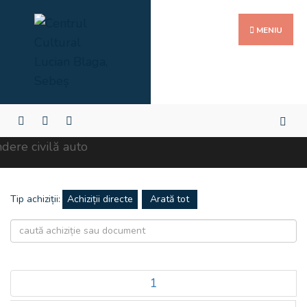
MENIU
Tip achiziții:
Achiziții directe
1