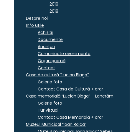
2019
2018
Despre noi
Info utile
Achiziții
Documente
Anunțuri
Comunicate evenimente
Organigramă
Contact
Casa de cultură “Lucian Blaga”
Galerie foto
Contact Casa de Cultură + orar
Casa memorială “Lucian Blaga” – Lancrăm
Galerie foto
Tur virtual
Contact Casa Memorială + orar
Muzeul Municipal “Ioan Raica”
Muzeul municipal „Ioan Raica” Sebeş