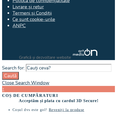
Politica de confidențialitate
Livrare și retur
Termeni și Condiții
Ce sunt cookie-urile
ANPC
Graficã și dezvoltare website
Search for:
Caută
Close Search Window
↑
COȘ DE CUMPĂRATURI
Acceptăm și plata cu cardul 3D Secure!
Coșul dvs este gol!
Reveniți la produse