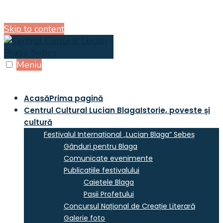
Skip to content
Meniu
Acasă
Prima pagină
Centrul Cultural Lucian Blaga
Istorie, poveste și
cultură
Festivalul Internațional „Lucian Blaga” Sebeș
Gânduri pentru Blaga
Comunicate evenimente
Publicațiile festivalului
Caietele Blaga
Pașii Profetului
Concursul Național de Creație Literară
Galerie foto