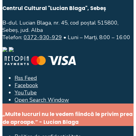
Centrul Cultural "Lucian Blaga", Sebeș
B-dul. Lucian Blaga, nr. 45, cod poștal 515800,
Sebeș, jud. Alba
Telefon:
0372-930-929
• Luni – Marți, 8:00 – 16:00
Rss Feed
Facebook
YouTube
Open Search Window
„Multe lucruri nu le vedem fiindcă le privim prea
de aproape.” - Lucian Blaga