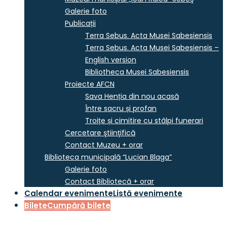
Galerie foto
Publicații
Terra Sebus. Acta Musei Sabesiensis
Terra Sebus. Acta Musei Sabesiensis –
English version
Bibliotheca Musei Sabesiensis
Proiecte AFCN
Sava Henția din nou acasă
Între sacru și profan
Troițe și cimitire cu stâlpi funerari
Cercetare ştiinţifică
Contact Muzeu + orar
Biblioteca municipală “Lucian Blaga”
Galerie foto
Contact Bibliotecă + orar
Calendar evenimente
Listă evenimente
Bilete
Cumpără bilete