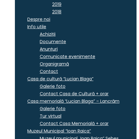
2019
2018
Despre noi
Info utile
Achiziții
Documente
Anunțuri
Comunicate evenimente
Organigramă
Contact
Casa de cultură “Lucian Blaga”
Galerie foto
Contact Casa de Cultură + orar
Casa memorială “Lucian Blaga” – Lancrăm
Galerie foto
Tur virtual
Contact Casa Memorială + orar
Muzeul Municipal “Ioan Raica”
Muzeul municipal „Ioan Raica” Sebeş