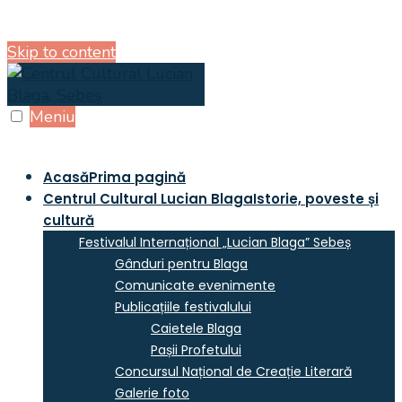
Skip to content
Meniu
Acasă
Prima pagină
Centrul Cultural Lucian Blaga
Istorie, poveste și
cultură
Festivalul Internațional „Lucian Blaga” Sebeș
Gânduri pentru Blaga
Comunicate evenimente
Publicațiile festivalului
Caietele Blaga
Pașii Profetului
Concursul Național de Creație Literară
Galerie foto