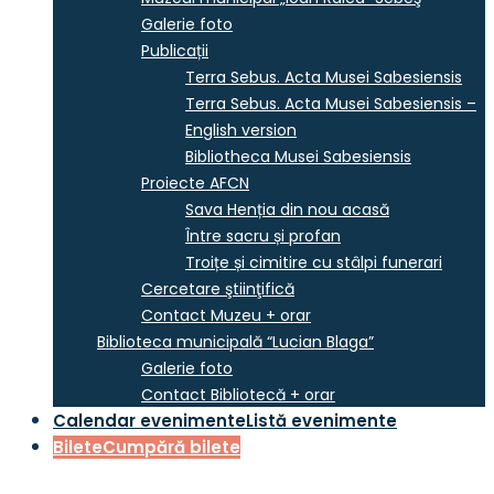
Galerie foto
Publicații
Terra Sebus. Acta Musei Sabesiensis
Terra Sebus. Acta Musei Sabesiensis –
English version
Bibliotheca Musei Sabesiensis
Proiecte AFCN
Sava Henția din nou acasă
Între sacru și profan
Troițe și cimitire cu stâlpi funerari
Cercetare ştiinţifică
Contact Muzeu + orar
Biblioteca municipală “Lucian Blaga”
Galerie foto
Contact Bibliotecă + orar
Calendar evenimente
Listă evenimente
Bilete
Cumpără bilete