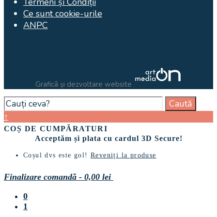
Termeni și Condiții
Ce sunt cookie-urile
ANPC
Graficã și dezvoltare website
Search
Caută
for:
Close
↑
Search
COȘ DE CUMPĂRATURI
Window
Acceptăm și plata cu cardul 3D Secure!
Coșul dvs este gol!
Reveniți la produse
Finalizare comandă
-
0,00 lei
0
1