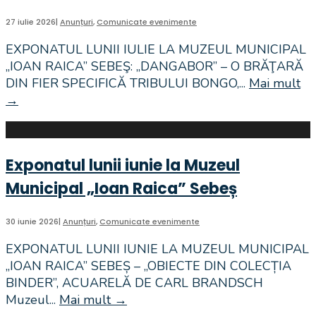
27 iulie 2026
|
Anunțuri
,
Comunicate evenimente
EXPONATUL LUNII IULIE LA MUZEUL MUNICIPAL
„IOAN RAICA” SEBEŞ: „DANGABOR” – O BRĂŢARĂ
DIN FIER SPECIFICĂ TRIBULUI BONGO,
...
Mai mult
→
Exponatul
lunii
iulie
la
Exponatul lunii iunie la Muzeul
Muzeul
Municipal
Municipal „Ioan Raica” Sebeș
„Ioan
Raica”
30 iunie 2026
|
Anunțuri
,
Comunicate evenimente
Sebeş
EXPONATUL LUNII IUNIE LA MUZEUL MUNICIPAL
„IOAN RAICA” SEBEȘ – „OBIECTE DIN COLECȚIA
BINDER”, ACUARELĂ DE CARL BRANDSCH
Muzeul
...
Mai mult
→
Exponatul