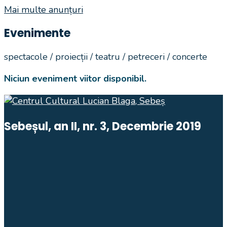
lunii
Mai multe anunțuri
iunie
la
Evenimente
Muzeul
Municipal
spectacole / proiecții / teatru / petreceri / concerte
„Ioan
Raica”
Niciun eveniment viitor disponibil.
Sebeș
Sebeșul, an II, nr. 3, Decembrie 2019