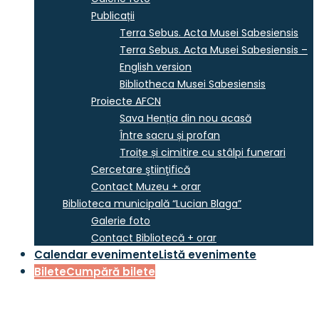
Publicații
Terra Sebus. Acta Musei Sabesiensis
Terra Sebus. Acta Musei Sabesiensis –
English version
Bibliotheca Musei Sabesiensis
Proiecte AFCN
Sava Henția din nou acasă
Între sacru și profan
Troițe și cimitire cu stâlpi funerari
Cercetare ştiinţifică
Contact Muzeu + orar
Biblioteca municipală “Lucian Blaga”
Galerie foto
Contact Bibliotecă + orar
Calendar evenimente
Listă evenimente
Bilete
Cumpără bilete