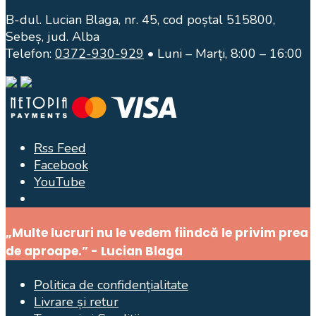
B-dul. Lucian Blaga, nr. 45, cod poștal 515800,
Sebeș, jud. Alba
Telefon:
0372-930-929
• Luni – Marți, 8:00 – 16:00
Rss Feed
Facebook
YouTube
Open
Search
„Multe lucruri nu le vedem fiindcă le privim prea
Window
de aproape.” - Lucian Blaga
Politica de confidențialitate
Livrare și retur