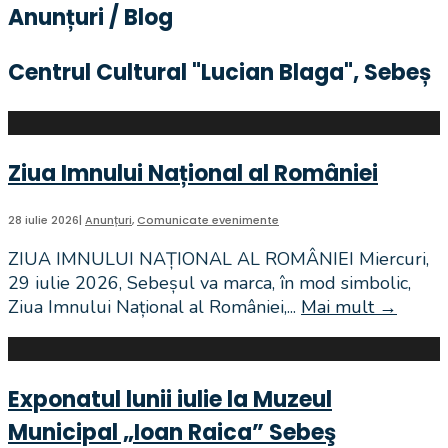
Anunțuri / Blog
Centrul Cultural "Lucian Blaga", Sebeș​
Ziua Imnului Național al României
28 iulie 2026
|
Anunțuri
,
Comunicate evenimente
ZIUA IMNULUI NAȚIONAL AL ROMÂNIEI Miercuri,
29 iulie 2026, Sebeșul va marca, în mod simbolic,
Ziua Imnului Național al României,
...
Mai mult
→
Ziua
Imnul
Națion
al
Exponatul lunii iulie la Muzeul
Român
Municipal „Ioan Raica” Sebeş