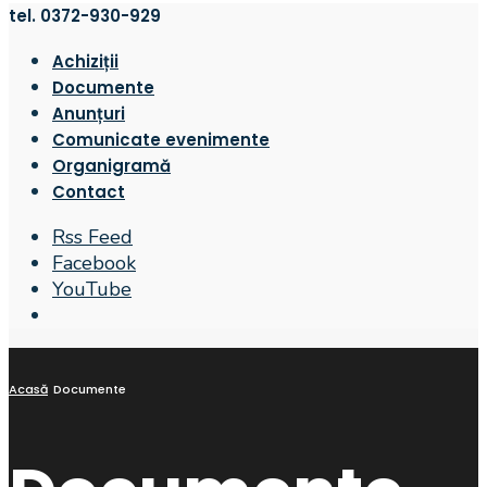
tel. 0372-930-929
Achiziții
Documente
Anunțuri
Comunicate evenimente
Organigramă
Contact
Rss Feed
Facebook
YouTube
Open
Search
Window
Acasă
Documente