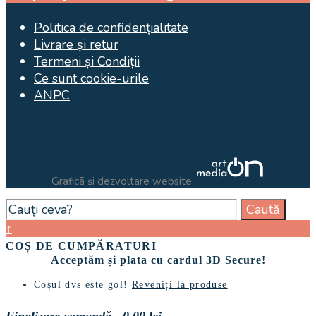
Politica de confidențialitate
Livrare și retur
Termeni și Condiții
Ce sunt cookie-urile
ANPC
Graficã și dezvoltare website
Search
Caută
for:
Close
↑
Search
COȘ DE CUMPĂRATURI
Window
Acceptăm și plata cu cardul 3D Secure!
Coșul dvs este gol!
Reveniți la produse
Finalizare comandă
-
0,00 lei