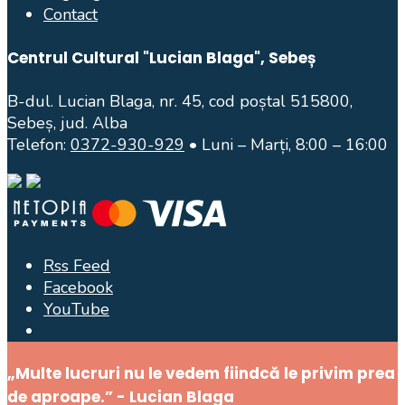
Contact
Centrul Cultural "Lucian Blaga", Sebeș
B-dul. Lucian Blaga, nr. 45, cod poștal 515800,
Sebeș, jud. Alba
Telefon:
0372-930-929
• Luni – Marți, 8:00 – 16:00
Rss Feed
Facebook
YouTube
Open
Search
„Multe lucruri nu le vedem fiindcă le privim prea
Window
de aproape.” - Lucian Blaga