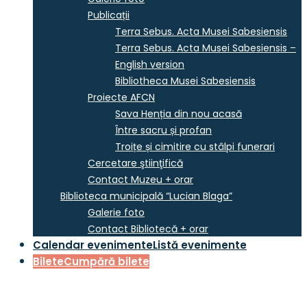
Publicații
Terra Sebus. Acta Musei Sabesiensis
Terra Sebus. Acta Musei Sabesiensis –
English version
Bibliotheca Musei Sabesiensis
Proiecte AFCN
Sava Henția din nou acasă
Între sacru și profan
Troițe și cimitire cu stâlpi funerari
Cercetare ştiinţifică
Contact Muzeu + orar
Biblioteca municipală “Lucian Blaga”
Galerie foto
Contact Bibliotecă + orar
Calendar evenimente
Listă evenimente
Bilete
Cumpără bilete