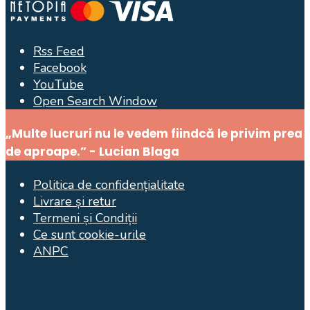
Rss Feed
Facebook
YouTube
Open Search Window
„Multe lucruri nu le vedem fiindcă le privim prea
de aproape.” - Lucian Blaga
Politica de confidențialitate
Livrare și retur
Termeni și Condiții
Ce sunt cookie-urile
ANPC