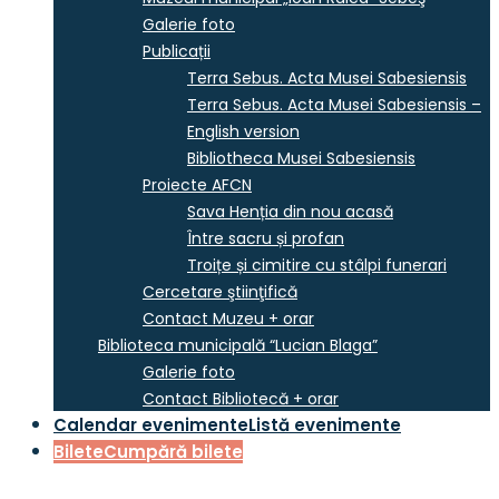
Galerie foto
Publicații
Terra Sebus. Acta Musei Sabesiensis
Terra Sebus. Acta Musei Sabesiensis –
English version
Bibliotheca Musei Sabesiensis
Proiecte AFCN
Sava Henția din nou acasă
Între sacru și profan
Troițe și cimitire cu stâlpi funerari
Cercetare ştiinţifică
Contact Muzeu + orar
Biblioteca municipală “Lucian Blaga”
Galerie foto
Contact Bibliotecă + orar
Calendar evenimente
Listă evenimente
Bilete
Cumpără bilete