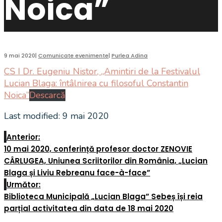
Noica”
9 mai 2020
|
Comunicate evenimente
|
Purlea Adina
CS I Dr. Eugeniu Nistor, „Amintiri de la Festivalul
Lucian Blaga: întâlnirea cu filosoful Constantin
Noica”
Descarcă
Last modified: 9 mai 2020
Anterior:
10 mai 2020, conferință profesor doctor ZENOVIE
CÂRLUGEA, Uniunea Scriitorilor din România, „Lucian
Blaga și Liviu Rebreanu face-à-face”
Următor:
Biblioteca Municipală „Lucian Blaga” Sebeș își reia
parțial activitatea din data de 18 mai 2020