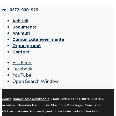
tel. 0372-930-929
Achiziții
Documente
Anunțuri
Comunicate evenimente
Organigramă
Contact
Rss Feed
Facebook
YouTube
Open Search Window
Acasă
Comunicate evenimente
10 mai 2020, CS I Dr. EUGENIU NISTOR,
Academia Română, Institutul de Filosofie și Psihologie „Constantin
Rădulescu-Motru” București, „Amintiri de la Festivalul Lucian Blaga: