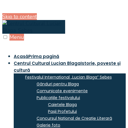
Skip to content
Meniu
Acasă
Prima pagină
Centrul Cultural Lucian Blaga
Istorie, poveste și
cultură
Festivalul Internațional „Lucian Blaga” Sebeș
Gânduri pentru Blaga
Comunicate evenimente
Publicațiile festivalului
Caietele Blaga
Pașii Profetului
Concursul Național de Creație Literară
Galerie foto