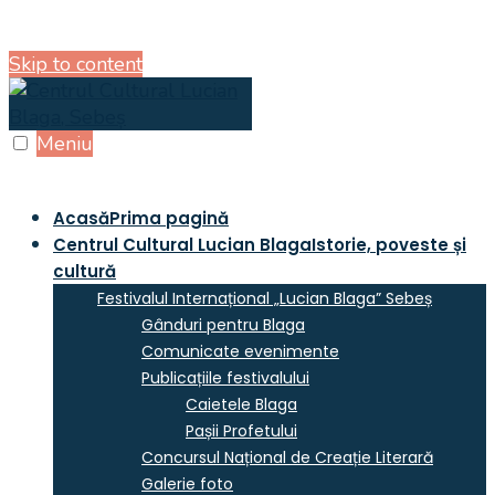
Skip to content
Meniu
Acasă
Prima pagină
Centrul Cultural Lucian Blaga
Istorie, poveste și
cultură
Festivalul Internațional „Lucian Blaga” Sebeș
Gânduri pentru Blaga
Comunicate evenimente
Publicațiile festivalului
Caietele Blaga
Pașii Profetului
Concursul Național de Creație Literară
Galerie foto