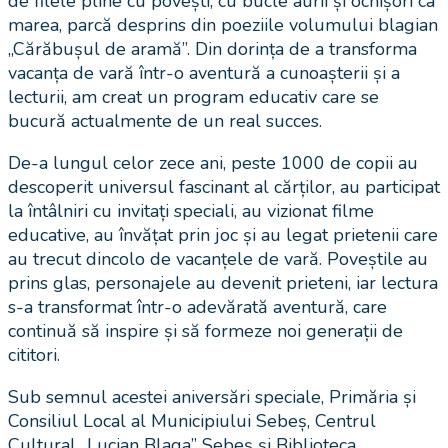
de filele pline cu povești, cu bucle aurii și ochișori ca
marea, parcă desprins din poeziile volumului blagian
„Cărăbușul de aramă”. Din dorința de a transforma
vacanța de vară într-o aventură a cunoașterii și a
lecturii, am creat un program educativ care se
bucură actualmente de un real succes.
De-a lungul celor zece ani, peste 1000 de copii au
descoperit universul fascinant al cărților, au participat
la întâlniri cu invitați speciali, au vizionat filme
educative, au învățat prin joc și au legat prietenii care
au trecut dincolo de vacanțele de vară. Poveștile au
prins glas, personajele au devenit prieteni, iar lectura
s-a transformat într-o adevărată aventură, care
continuă să inspire și să formeze noi generații de
cititori.
Sub semnul acestei aniversări speciale, Primăria și
Consiliul Local al Municipiului Sebeș, Centrul
Cultural „Lucian Blaga” Sebeș și Biblioteca