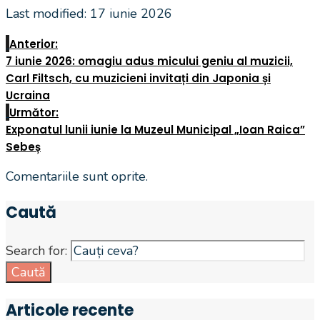
Last modified: 17 iunie 2026
Anterior:
7 iunie 2026: omagiu adus micului geniu al muzicii,
Carl Filtsch, cu muzicieni invitați din Japonia și
Ucraina
Următor:
Exponatul lunii iunie la Muzeul Municipal „Ioan Raica”
Sebeș
Comentariile sunt oprite.
Caută
Search for:
Caută
Articole recente