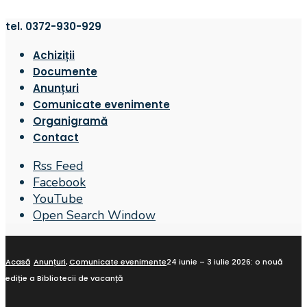
tel. 0372-930-929
Achiziții
Documente
Anunțuri
Comunicate evenimente
Organigramă
Contact
Rss Feed
Facebook
YouTube
Open Search Window
Acasă
Anunțuri
,
Comunicate evenimente
24 iunie – 3 iulie 2026: o nouă
ediție a Bibliotecii de vacanță