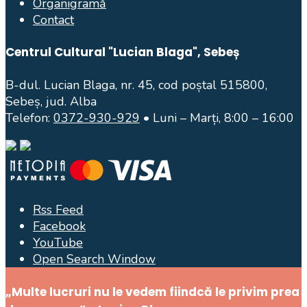
Organigramă
Contact
Centrul Cultural "Lucian Blaga", Sebeș
B-dul. Lucian Blaga, nr. 45, cod poștal 515800,
Sebeș, jud. Alba
Telefon:
0372-930-929
• Luni – Marți, 8:00 – 16:00
Rss Feed
Facebook
YouTube
Open Search Window
„Multe lucruri nu le vedem fiindcă le privim prea