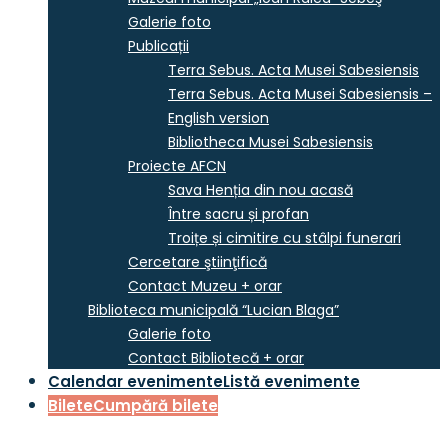
Galerie foto
Publicații
Terra Sebus. Acta Musei Sabesiensis
Terra Sebus. Acta Musei Sabesiensis –
English version
Bibliotheca Musei Sabesiensis
Proiecte AFCN
Sava Henția din nou acasă
Între sacru și profan
Troițe și cimitire cu stâlpi funerari
Cercetare ştiinţifică
Contact Muzeu + orar
Biblioteca municipală “Lucian Blaga”
Galerie foto
Contact Bibliotecă + orar
Calendar evenimente
Listă evenimente
Bilete
Cumpără bilete