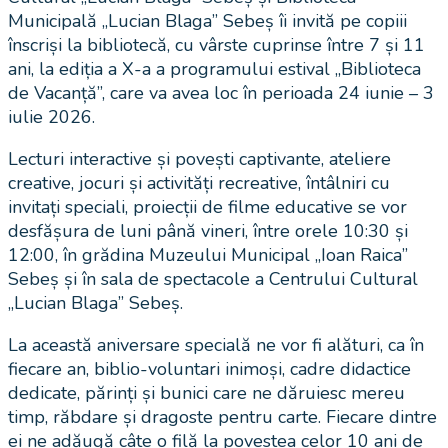
Municipală „Lucian Blaga” Sebeș îi invită pe copiii
înscriși la bibliotecă, cu vârste cuprinse între 7 și 11
ani, la ediția a X-a a programului estival „Biblioteca
de Vacanță”, care va avea loc în perioada 24 iunie – 3
iulie 2026.
Lecturi interactive și povești captivante, ateliere
creative, jocuri și activități recreative, întâlniri cu
invitați speciali, proiecții de filme educative se vor
desfășura de luni până vineri, între orele 10:30 și
12:00, în grădina Muzeului Municipal „Ioan Raica”
Sebeș și în sala de spectacole a Centrului Cultural
„Lucian Blaga” Sebeș.
La această aniversare specială ne vor fi alături, ca în
fiecare an, biblio-voluntari inimoși, cadre didactice
dedicate, părinți și bunici care ne dăruiesc mereu
timp, răbdare și dragoste pentru carte. Fiecare dintre
ei ne adăugă câte o filă la povestea celor 10 ani de