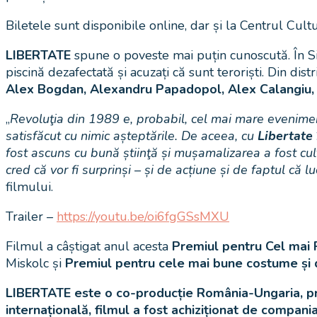
Biletele sunt disponibile online, dar și la Centrul Cult
LIBERTATE
spune o poveste mai puțin cunoscută. În Sibiu
piscină dezafectată și acuzați că sunt teroriști. Din dist
Alex Bogdan, Alexandru Papadopol, Alex Calangiu, 
„
Revoluţia din 1989 e, probabil, cel mai mare eveniment
satisfăcut cu nimic așteptările. De aceea, cu
Libertate
fost ascuns cu bună știinţă și mușamalizarea a fost cul
cred că vor fi surprinși – și de acțiune și de faptul că
filmului.
Trailer –
https://youtu.be/oi6fgGSsMXU
Filmul a câștigat anul acesta
Premiul pentru Cel mai
Miskolc
și
Premiul pentru cele mai bune costume și d
LIBERTATE este o co-producție România-Ungaria, produ
internațională, filmul a fost achiziționat de compa