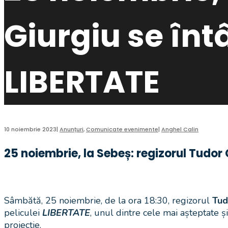
Giurgiu se înt
LIBERTATE
10 noiembrie 2023
|
Anunțuri
,
Comunicate evenimente
|
Anghel Calin
25 noiembrie, la Sebeș: regizorul Tudor 
Sâmbătă, 25 noiembrie, de la ora 18:30, regizorul
Tud
peliculei
LIBERTATE
, unul dintre cele mai așteptate ș
proiecție.