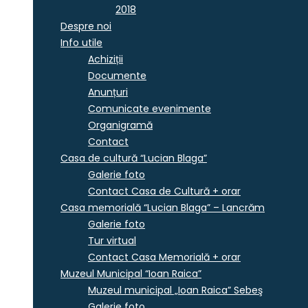
2018
Despre noi
Info utile
Achiziții
Documente
Anunțuri
Comunicate evenimente
Organigramă
Contact
Casa de cultură “Lucian Blaga”
Galerie foto
Contact Casa de Cultură + orar
Casa memorială “Lucian Blaga” – Lancrăm
Galerie foto
Tur virtual
Contact Casa Memorială + orar
Muzeul Municipal “Ioan Raica”
Muzeul municipal „Ioan Raica” Sebeş
Galerie foto