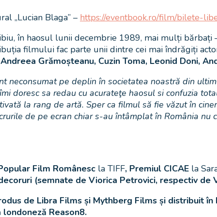
ural „Lucian Blaga” –
https://eventbook.ro/film/bilete-li
, în haosul lunii decembrie 1989, mai mulți bărbați – secur
ribuția filmului fac parte unii dintre cei mai îndrăgiți ac
Andreea Grămoșteanu, Cuzin Toma, Leonid Doni, Andi 
 neconsumat pe deplin în societatea noastră din ultimul 
îmi doresc sa redau cu acurateţe haosul si confuzia tota
tivată la rang de artă. Sper ca filmul să fie văzut în ci
 lucrurile de pe ecran chiar s-au întâmplat în România nu
 Popular Film Românesc
la
TIFF
, Premiul CICAE
la Sar
ecoruri (semnate de Viorica Petrovici, respectiv de 
s de Libra Films și Mythberg Films și distribuit în 
nia londoneză Reason8.