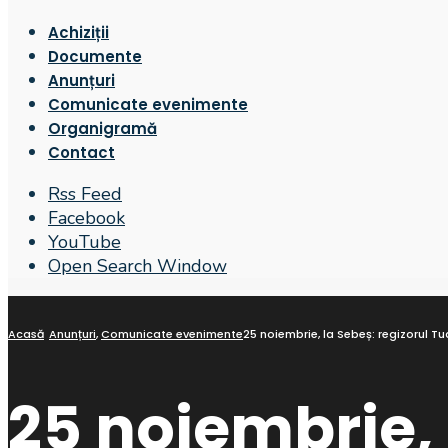
Achiziții
Documente
Anunțuri
Comunicate evenimente
Organigramă
Contact
Rss Feed
Facebook
YouTube
Open Search Window
Acasă
Anunțuri
,
Comunicate evenimente
25 noiembrie, la Sebeș: regizorul Tu
25 noiembrie, 