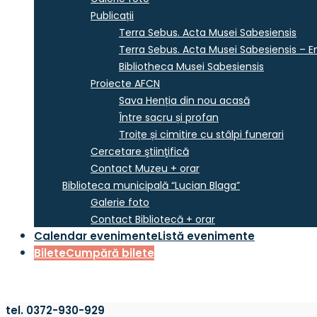
Publicații
Terra Sebus. Acta Musei Sabesiensis
Terra Sebus. Acta Musei Sabesiensis – En
Bibliotheca Musei Sabesiensis
Proiecte AFCN
Sava Henția din nou acasă
Între sacru și profan
Troițe și cimitire cu stâlpi funerari
Cercetare ştiinţifică
Contact Muzeu + orar
Biblioteca municipală “Lucian Blaga”
Galerie foto
Contact Bibliotecă + orar
Calendar evenimente
Listă evenimente
Bilete
Cumpără bilete
tel. 0372-930-929