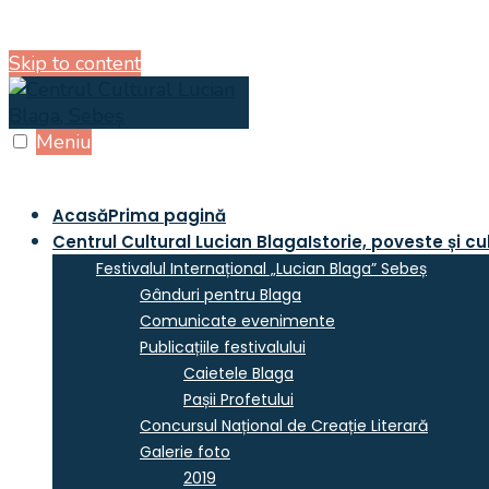
Skip to content
Meniu
Acasă
Prima pagină
Centrul Cultural Lucian Blaga
Istorie, poveste și cu
Festivalul Internațional „Lucian Blaga” Sebeș
Gânduri pentru Blaga
Comunicate evenimente
Publicațiile festivalului
Caietele Blaga
Pașii Profetului
Concursul Național de Creație Literară
Galerie foto
2019