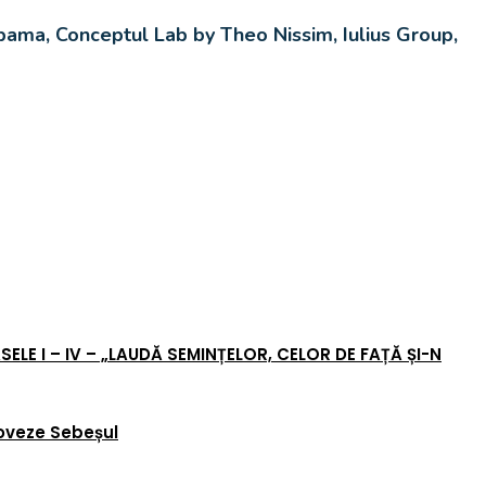
pama, Conceptul Lab by Theo Nissim, Iulius Group,
E I – IV – „LAUDĂ SEMINȚELOR, CELOR DE FAȚĂ ȘI-N
moveze Sebeșul