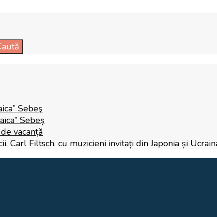
Caută
aica” Sebeş
Raica” Sebeș
i de vacanță
 Carl Filtsch, cu muzicieni invitați din Japonia și Ucrain