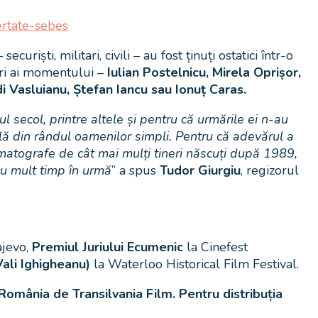
bertate-sebes
iști, militari, civili – au fost ținuți ostatici într-o
tori ai momentului –
Iulian Postelnicu, Mirela Oprișor,
Vasluianu, Ștefan Iancu sau Ionuț Caras.
secol, printre altele și pentru că urmările ei n-au
lă din rândul oamenilor simpli. Pentru că adevărul a
nematografe de cât mai mulți tineri născuți după 1989,
 cu mult timp în urmă
” a spus
Tudor Giurgiu
, regizorul
ajevo,
Premiul Juriului Ecumenic
la Cinefest
Vali Ighigheanu)
la Waterloo Historical Film Festival.
România de Transilvania Film. Pentru distribuția