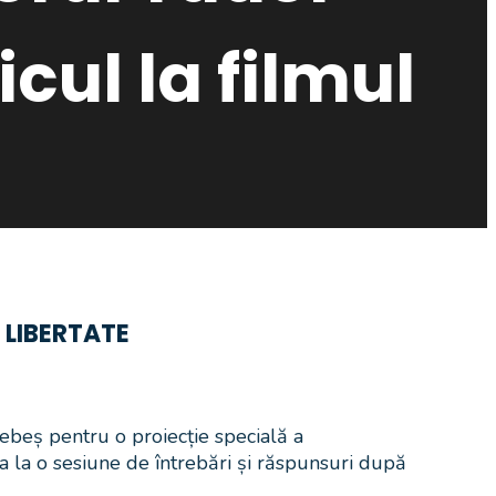
cul la filmul
l LIBERTATE
ebeș pentru o proiecție specială a
pa la o sesiune de întrebări și răspunsuri după