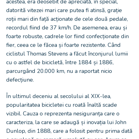
acestea, era deosebit de apreciată, în special,
datorită vitezei mari care putea fi atinsă, grație
roții mari din față acționate de cele două pedale,
recordul fiind de 37 km/h. De asemenea, erau și
foarte robuste, cadrele lor fiind confecționate din
fier, ceea ce le făcea și foarte rezistente. Când
ciclistul Thomas Stevens a făcut înconjurul lumii
cu o astfel de bicicletă, între 1884 și 1886,
parcurgând 20.000 km, nu a raportat nicio
defecțiune.
În ultimul deceniu al secolului al XIX-lea,
popularitatea bicicletei cu roată înaltă scade
vizibil. Cauza o reprezenta nesiguranța care o
caracteriza, la care se adaugă și inovația lui John
Dunlop, din 1888, care a folosit pentru prima dată