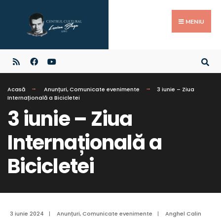
MENIU
Acasă
Anunțuri
,
Comunicate evenimente
3 iunie – Ziua
Internațională a Bicicletei
3 iunie – Ziua
Internațională a
Bicicletei
3 iunie 2024
|
Anunțuri
,
Comunicate evenimente
|
Anghel Calin