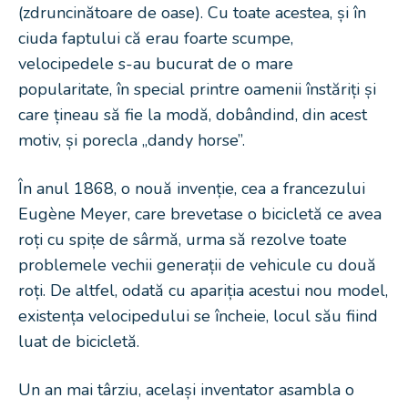
(zdruncinătoare de oase). Cu toate acestea, și în
ciuda faptului că erau foarte scumpe,
velocipedele s-au bucurat de o mare
popularitate, în special printre oamenii înstăriți și
care țineau să fie la modă, dobândind, din acest
motiv, și porecla „dandy horse”.
În anul 1868, o nouă invenție, cea a francezului
Eugène Meyer, care brevetase o bicicletă ce avea
roți cu spițe de sârmă, urma să rezolve toate
problemele vechii generații de vehicule cu două
roți. De altfel, odată cu apariția acestui nou model,
existența velocipedului se încheie, locul său fiind
luat de bicicletă.
Un an mai târziu, același inventator asambla o