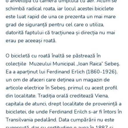
o anvelopă cu cameră umplută cu aer. Acum se
schimbă radical roata, iar locul acestei biciclete
este luat rapid de una ce prezenta un mai mare
grad de siguranță pentru cel care o utiliza,
datorită faptului că tracțiunea și direcția nu mai
erau pe aceeași roată.
O bicicletă cu roată înaltă se păstrează în
colecțiile Muzeului Municipal „Ioan Raica” Sebeş.
Ea a aparținut lui Ferdinand Erlich (1860-1926),
un om de afaceri care deținea un magazin de
articole electrice în Sebeș, primul cu acest profil
din localitate. Tradiția orală creditează Viena,
capitala de atunci, drept localitate de provenință a
bicicletei, de unde Ferdinand Erilch s-ar fi întors în
Transilvania pedalând. Data cumpărării nu este
cunoscută, dar cu certitudine o avea în 1887 și