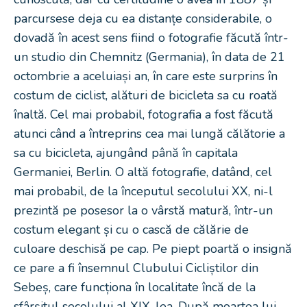
parcursese deja cu ea distanțe considerabile, o
dovadă în acest sens fiind o fotografie făcută într-
un studio din Chemnitz (Germania), în data de 21
octombrie a aceluiași an, în care este surprins în
costum de ciclist, alături de bicicleta sa cu roată
înaltă. Cel mai probabil, fotografia a fost făcută
atunci când a întreprins cea mai lungă călătorie a
sa cu bicicleta, ajungând până în capitala
Germaniei, Berlin. O altă fotografie, datând, cel
mai probabil, de la începutul secolului XX, ni-l
prezintă pe posesor la o vârstă matură, într-un
costum elegant și cu o cască de călărie de
culoare deschisă pe cap. Pe piept poartă o insignă
ce pare a fi însemnul Clubului Cicliștilor din
Sebeș, care funcționa în localitate încă de la
sfârșitul secolului al XIX-lea. După moartea lui