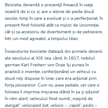
Bicicleta, devenită o prezență firească în viața
noastră de zi cu zi, are o istorie de peste două
secole, timp în care a evoluat și s-a perfecționat, în
prezent fiind folosită atât ca mijloc de locomoție,
cât și ca accesoriu de divertisment și de petrecere,
într-un mod agreabil, a timpului liber.
Începuturile bicicletei datează din primele decenii
ale secolului al XIX-lea, când, în 1817, nobilul
german Karl Freiherr von Drais își punea în
practică o invenție, confecționând un vehicul cu
două roți, dispuse în linie, care era acționat prin
forța picioarelor. Cum nu avea pedale, cel care o
folosea îi imprima mișcarea stând în șa și pășind
în ritm alert, vehiculul fiind numit „mașină de
alergat”, velociped (lat.
velocis
– „rapid”,
pedis
–