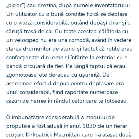
„picior”) sau drezină, după numele inventatorului.
Un utilizator cu o bună condiție fizică se deplasa
cu o viteză considerabilă, putând depăși chiar și o
căruță trasă de cai. Cu toate acestea, călătoria cu
un velociped nu era una comodă, având în vedere
starea drumurilor de atunci și faptul că roțile erau
confecționate din lemn și întărite la exterior cu o
bandă circulară de fier. Pe lângă faptul că erau
zgomotoase, ele derapau cu ușurință. De
asemenea, efortul depus pentru deplasare era
unul considerabil, fiind raportate numeroase
cazuri de hernie în rândul celor care le foloseau.
O îmbunătățire considerabilă a modului de
propulsie a fost adusă în anul 1830 de un fierar
scoțian, Kirkpatrick Macmillan, care i-a atașat două