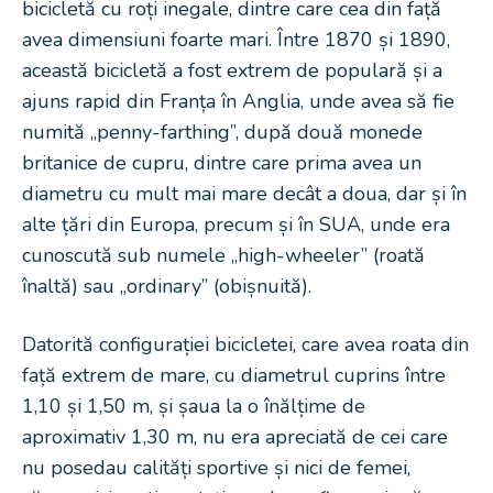
bicicletă cu roți inegale, dintre care cea din față
avea dimensiuni foarte mari. Între 1870 și 1890,
această bicicletă a fost extrem de populară și a
ajuns rapid din Franța în Anglia, unde avea să fie
numită „penny-farthing”, după două monede
britanice de cupru, dintre care prima avea un
diametru cu mult mai mare decât a doua, dar și în
alte țări din Europa, precum și în SUA, unde era
cunoscută sub numele „high-wheeler” (roată
înaltă) sau „ordinary” (obișnuită).
Datorită configurației bicicletei, care avea roata din
față extrem de mare, cu diametrul cuprins între
1,10 și 1,50 m, și șaua la o înălțime de
aproximativ 1,30 m, nu era apreciată de cei care
nu posedau calități sportive și nici de femei,