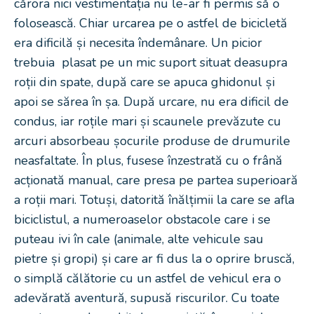
cărora nici vestimentația nu le-ar fi permis să o
folosească. Chiar urcarea pe o astfel de bicicletă
era dificilă și necesita îndemânare. Un picior
trebuia plasat pe un mic suport situat deasupra
roții din spate, după care se apuca ghidonul și
apoi se sărea în șa. După urcare, nu era dificil de
condus, iar roțile mari și scaunele prevăzute cu
arcuri absorbeau șocurile produse de drumurile
neasfaltate. În plus, fusese înzestrată cu o frână
acționată manual, care presa pe partea superioară
a roții mari. Totuși, datorită înălțimii la care se afla
biciclistul, a numeroaselor obstacole care i se
puteau ivi în cale (animale, alte vehicule sau
pietre și gropi) și care ar fi dus la o oprire bruscă,
o simplă călătorie cu un astfel de vehicul era o
adevărată aventură, supusă riscurilor. Cu toate