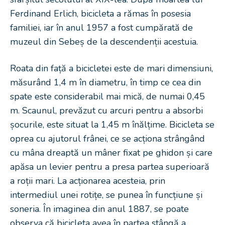
Ferdinand Erlich, bicicleta a rămas în posesia
familiei, iar în anul 1957 a fost cumpărată de
muzeul din Sebeș de la descendenții acestuia.
Roata din față a bicicletei este de mari dimensiuni,
măsurând 1,4 m în diametru, în timp ce cea din
spate este considerabil mai mică, de numai 0,45
m. Scaunul, prevăzut cu arcuri pentru a absorbi
șocurile, este situat la 1,45 m înălțime. Bicicleta se
oprea cu ajutorul frânei, ce se acționa strângând
cu mâna dreaptă un mâner fixat pe ghidon și care
apăsa un levier pentru a presa partea superioară
a roții mari. La acționarea acesteia, prin
intermediul unei rotițe, se punea în funcțiune și
soneria. În imaginea din anul 1887, se poate
observa că bicicleta avea în partea stângă a