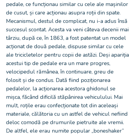
pedale, ce funcționau similar cu cele ale mașinilor
de cusut, și care acționau asupra roții din spate.
Mecanismul, destul de complicat, nu i-a adus însă
succesul scontat. Acesta va veni câteva decenii mai
târziu, după ce, în 1863, a fost patentat un model
acționat de două pedale, dispuse similar cu cele
ale tricicletelor pentru copii de astăzi. Deși apariția
acestui tip de pedale era un mare progres,
velocipedul rămânea, în continuare, greu de
folosit și de condus. Dată fiind poziționarea
pedalelor, la acționarea acestora ghidonul se
mișca, făcând dificilă stăpânirea vehiculului. Mai
mult, roțile erau confecționate tot din aceleași
materiale, călătoria cu un astfel de vehicul nefiind
deloc comodă pe drumurile pietruite ale vremii.
De altfel, ele erau numite popular „boneshaker”