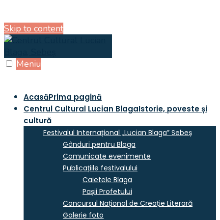
Skip to content
Meniu
Acasă
Prima pagină
Centrul Cultural Lucian Blaga
Istorie, poveste și
cultură
Festivalul Internațional „Lucian Blaga” Sebeș
Gânduri pentru Blaga
Comunicate evenimente
Publicațiile festivalului
Caietele Blaga
Pașii Profetului
Concursul Național de Creație Literară
Galerie foto