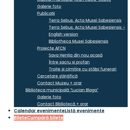
Galerie foto
Publicații
Terra Sebus. Acta Musei Sabesiensis
Terra Sebus. Acta Musei Sabesiensis –
English version
Bibliotheca Musei Sabesiensis
Proiecte AFCN
Sava Henția din nou acasă
Între sacru și profan
Troițe și cimitire cu stâlpi funerari
Cercetare ştiinţifică
Contact Muzeu + orar
Biblioteca municipală “Lucian Blaga”
Galerie foto
Contact Bibliotecă + orar
Calendar evenimente
Listă evenimente
Bilete
Cumpără bilete