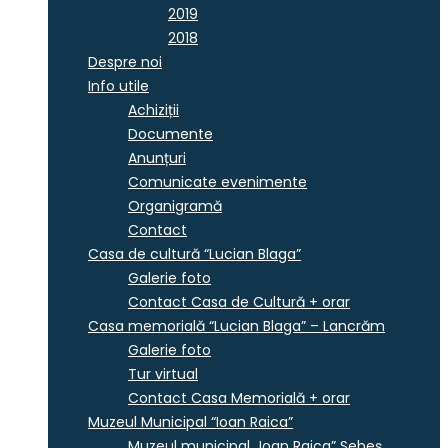
2019
2018
Despre noi
Info utile
Achiziții
Documente
Anunțuri
Comunicate evenimente
Organigramă
Contact
Casa de cultură “Lucian Blaga”
Galerie foto
Contact Casa de Cultură + orar
Casa memorială “Lucian Blaga” – Lancrăm
Galerie foto
Tur virtual
Contact Casa Memorială + orar
Muzeul Municipal “Ioan Raica”
Muzeul municipal „Ioan Raica” Sebeş