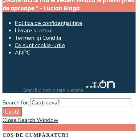
„Multe lucruri nu le vedem fiindcă le privim prea
de aproape.” - Lucian Blaga
Politica de confidențialitate
Livrare și retur
Termeni și Condiții
Ce sunt cookie-urile
ANPC
Graficã și dezvoltare website
Search for:
Caută
Close Search Window
↑
COȘ DE CUMPĂRATURI