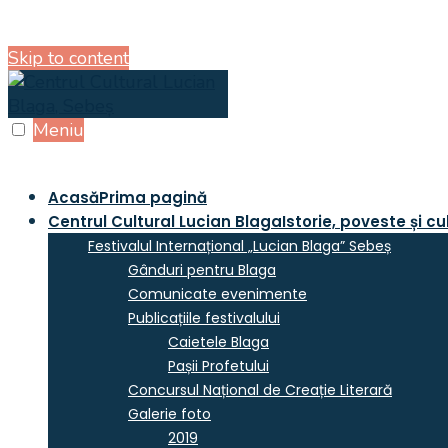
Skip to content
Meniu
Acasă
Prima pagină
Centrul Cultural Lucian Blaga
Istorie, poveste și cu
Festivalul Internațional „Lucian Blaga” Sebeș
Gânduri pentru Blaga
Comunicate evenimente
Publicațiile festivalului
Caietele Blaga
Pașii Profetului
Concursul Național de Creație Literară
Galerie foto
2019