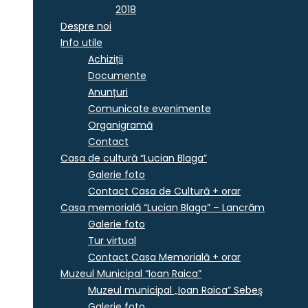
2018
Despre noi
Info utile
Achiziții
Documente
Anunțuri
Comunicate evenimente
Organigramă
Contact
Casa de cultură “Lucian Blaga”
Galerie foto
Contact Casa de Cultură + orar
Casa memorială “Lucian Blaga” – Lancrăm
Galerie foto
Tur virtual
Contact Casa Memorială + orar
Muzeul Municipal “Ioan Raica”
Muzeul municipal „Ioan Raica” Sebeş
Galerie foto