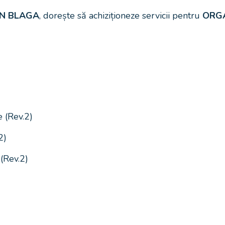
AN BLAGA
, dorește să achiziționeze servicii pentru
ORGA
 (Rev.2)
2)
(Rev.2)