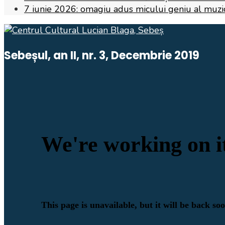
7 iunie 2026: omagiu adus micului geniu al muzicii,
Sebeșul, an II, nr. 3, Decembrie 2019