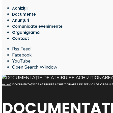
Achiziții
Documente
Anunțuri
Comunicate evenimente
Organigramă
Contact
Rss Feed
Facebook
YouTube
Open Search Window
Acasă
DOCUMENTAŢIE DE ATRIBUIRE ACHIZIȚIONAREA DE SERVICII DE ORGANI
DOCUMENTAŢIE