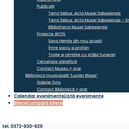
Publicații
Terra Sebus. Acta Musei Sabesiensis
Terra Sebus. Acta Musei Sabesiensis – En
Bibliotheca Musei Sabesiensis
Proiecte AFCN
Sava Henția din nou acasă
Între sacru și profan
Troițe și cimitire cu stâlpi funerari
Cercetare ştiinţifică
Contact Muzeu + orar
Biblioteca municipală “Lucian Blaga”
Galerie foto
Contact Bibliotecă + orar
Calendar evenimente
Listă evenimente
Bilete
Cumpără bilete
tel. 0372-930-929