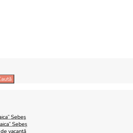
Caută
aica” Sebeş
Raica” Sebeș
i de vacanță