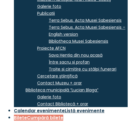
Galerie foto
Publicații
Terra Sebus. Acta Musei Sabesiensis
Terra Sebus. Acta Musei Sabesiensis –
English version
Bibliotheca Musei Sabesiensis
Proiecte AFCN
Sava Henția din nou acasă
Între sacru și profan
Troițe și cimitire cu stâlpi funerari
Cercetare ştiinţifică
Contact Muzeu + orar
Biblioteca municipală “Lucian Blaga”
Galerie foto
Contact Bibliotecă + orar
Calendar evenimente
Listă evenimente
Bilete
Cumpără bilete