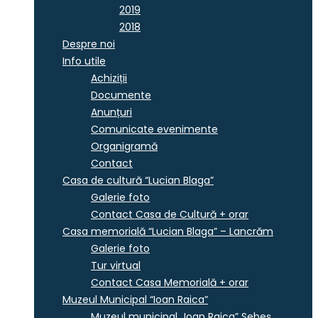
2019
2018
Despre noi
Info utile
Achiziții
Documente
Anunțuri
Comunicate evenimente
Organigramă
Contact
Casa de cultură “Lucian Blaga”
Galerie foto
Contact Casa de Cultură + orar
Casa memorială “Lucian Blaga” – Lancrăm
Galerie foto
Tur virtual
Contact Casa Memorială + orar
Muzeul Municipal “Ioan Raica”
Muzeul municipal „Ioan Raica” Sebeş