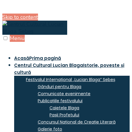
Skip to content
Meniu
Acasă
Prima pagină
Centrul Cultural Lucian Blaga
Istorie, poveste și
cultură
Festivalul Internațional „Lucian Blaga” Sebeș
Gânduri pentru Blaga
Comunicate evenimente
Publicațiile festivalului
Caietele Blaga
Pașii Profetului
Concursul Național de Creație Literară
Galerie foto