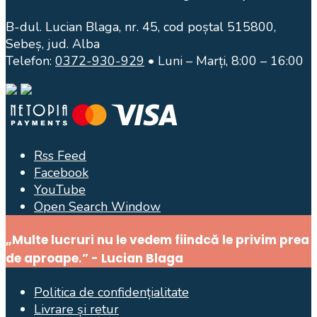
B-dul. Lucian Blaga, nr. 45, cod poștal 515800,
Sebeș, jud. Alba
Telefon:
0372-930-929
• Luni – Marți, 8:00 – 16:00
Rss Feed
Facebook
YouTube
Open Search Window
„Multe lucruri nu le vedem fiindcă le privim prea
de aproape.” - Lucian Blaga
Politica de confidențialitate
Livrare și retur