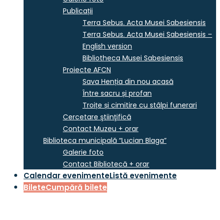
Publicații
Terra Sebus. Acta Musei Sabesiensis
Terra Sebus. Acta Musei Sabesiensis –
English version
Bibliotheca Musei Sabesiensis
Proiecte AFCN
Sava Henția din nou acasă
Între sacru și profan
Troițe și cimitire cu stâlpi funerari
Cercetare ştiinţifică
Contact Muzeu + orar
Biblioteca municipală “Lucian Blaga”
Galerie foto
Contact Bibliotecă + orar
Calendar evenimente
Listă evenimente
Bilete
Cumpără bilete