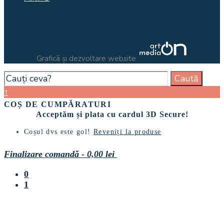
Graficã și dezvoltare website
Search
Caută
for:
Close
↑
Search
COȘ DE CUMPĂRATURI
Window
Acceptăm și plata cu cardul 3D Secure!
Coșul dvs este gol!
Reveniți la produse
Finalizare comandă
-
0,00 lei
0
1