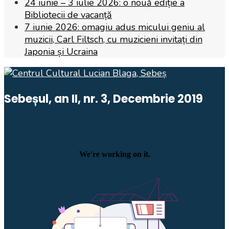
24 iunie – 3 iulie 2026: o nouă ediție a
Bibliotecii de vacanță
7 iunie 2026: omagiu adus micului geniu al
muzicii, Carl Filtsch, cu muzicieni invitați din
Japonia și Ucraina
Sebeșul, an II, nr. 3, Decembrie 2019