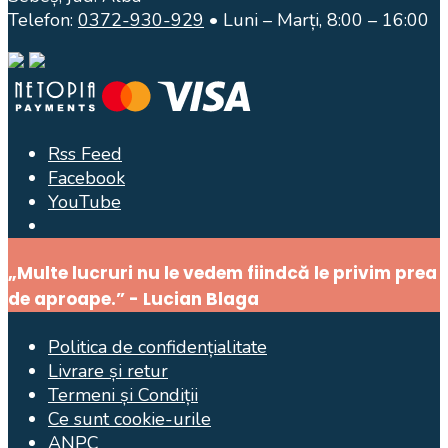
Telefon:
0372-930-929
• Luni – Marți, 8:00 – 16:00
Rss Feed
Facebook
YouTube
Open
Search
Window
„Multe lucruri nu le vedem fiindcă le privim prea
de aproape.” - Lucian Blaga
Politica de confidențialitate
Livrare și retur
Termeni și Condiții
Ce sunt cookie-urile
ANPC