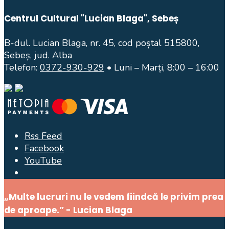
Centrul Cultural "Lucian Blaga", Sebeș
B-dul. Lucian Blaga, nr. 45, cod poștal 515800,
Sebeș, jud. Alba
Telefon:
0372-930-929
• Luni – Marți, 8:00 – 16:00
Rss Feed
Facebook
YouTube
Open
Search
„Multe lucruri nu le vedem fiindcă le privim prea
Window
de aproape.” - Lucian Blaga