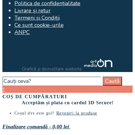
Politica de confidențialitate
Livrare și retur
Termeni și Condiții
Ce sunt cookie-urile
ANPC
Graficã și dezvoltare website
Search
Caută
for:
Close
↑
Search
COȘ DE CUMPĂRATURI
Window
Acceptăm și plata cu cardul 3D Secure!
Coșul dvs este gol!
Reveniți la produse
Finalizare comandă
-
0,00 lei