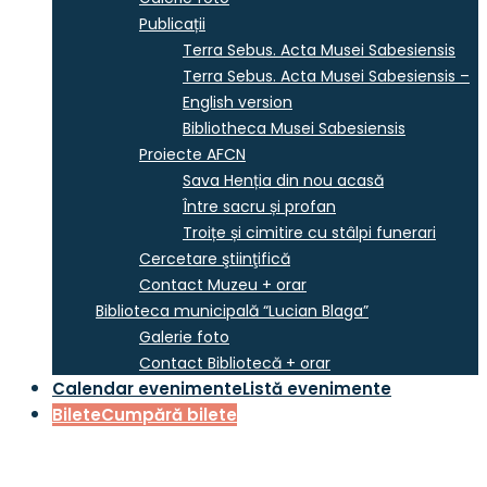
Publicații
Terra Sebus. Acta Musei Sabesiensis
Terra Sebus. Acta Musei Sabesiensis –
English version
Bibliotheca Musei Sabesiensis
Proiecte AFCN
Sava Henția din nou acasă
Între sacru și profan
Troițe și cimitire cu stâlpi funerari
Cercetare ştiinţifică
Contact Muzeu + orar
Biblioteca municipală “Lucian Blaga”
Galerie foto
Contact Bibliotecă + orar
Calendar evenimente
Listă evenimente
Bilete
Cumpără bilete