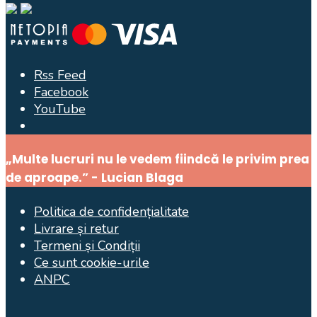
Rss Feed
Facebook
YouTube
Open
Search
Window
„Multe lucruri nu le vedem fiindcă le privim prea
de aproape.” - Lucian Blaga
Politica de confidențialitate
Livrare și retur
Termeni și Condiții
Ce sunt cookie-urile
ANPC