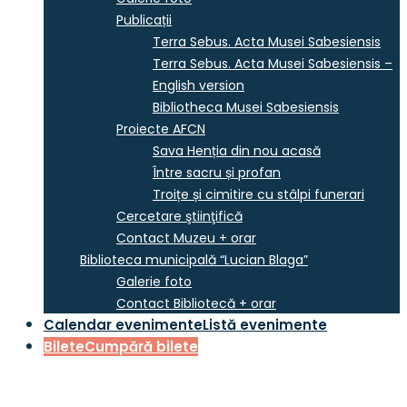
Publicații
Terra Sebus. Acta Musei Sabesiensis
Terra Sebus. Acta Musei Sabesiensis –
English version
Bibliotheca Musei Sabesiensis
Proiecte AFCN
Sava Henția din nou acasă
Între sacru și profan
Troițe și cimitire cu stâlpi funerari
Cercetare ştiinţifică
Contact Muzeu + orar
Biblioteca municipală “Lucian Blaga”
Galerie foto
Contact Bibliotecă + orar
Calendar evenimente
Listă evenimente
Bilete
Cumpără bilete