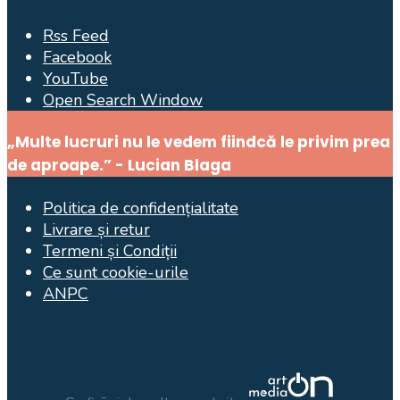
Rss Feed
Facebook
YouTube
Open Search Window
„Multe lucruri nu le vedem fiindcă le privim prea
de aproape.” - Lucian Blaga
Politica de confidențialitate
Livrare și retur
Termeni și Condiții
Ce sunt cookie-urile
ANPC