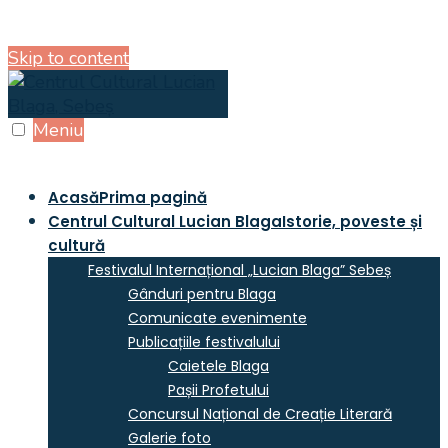
Skip to content
Meniu
Acasă
Prima pagină
Centrul Cultural Lucian Blaga
Istorie, poveste și
cultură
Festivalul Internațional „Lucian Blaga” Sebeș
Gânduri pentru Blaga
Comunicate evenimente
Publicațiile festivalului
Caietele Blaga
Pașii Profetului
Concursul Național de Creație Literară
Galerie foto