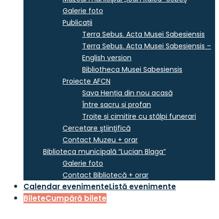
Galerie foto
Publicații
Terra Sebus. Acta Musei Sabesiensis
Terra Sebus. Acta Musei Sabesiensis –
English version
Bibliotheca Musei Sabesiensis
Proiecte AFCN
Sava Henția din nou acasă
Între sacru și profan
Troițe și cimitire cu stâlpi funerari
Cercetare ştiinţifică
Contact Muzeu + orar
Biblioteca municipală “Lucian Blaga”
Galerie foto
Contact Bibliotecă + orar
Calendar evenimente
Listă evenimente
Bilete
Cumpără bilete