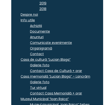
2019
2018
Despre noi
Info utile
Achiziții
Documente
Anunțuri
Comunicate evenimente
Organigramă
Contact
Casa de cultură “Lucian Blaga”
Galerie foto
Contact Casa de Cultură + orar
Casa memorială “Lucian Blaga” – Lancrăm
Galerie foto
Tur virtual
Contact Casa Memorială + orar
Muzeul Municipal “Ioan Raica”
Muzeul municipal „Ioan Raica” Sebeş