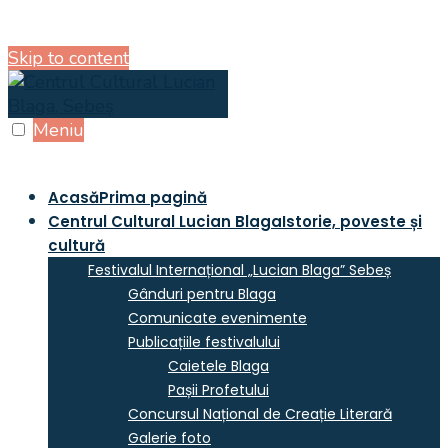
Skip to content
Meniu
Acasă
Prima pagină
Centrul Cultural Lucian Blaga
Istorie, poveste și
cultură
Festivalul Internațional „Lucian Blaga” Sebeș
Gânduri pentru Blaga
Comunicate evenimente
Publicațiile festivalului
Caietele Blaga
Pașii Profetului
Concursul Național de Creație Literară
Galerie foto