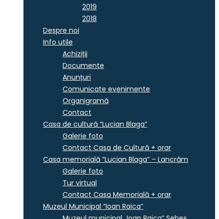
2019
2018
Despre noi
Info utile
Achiziții
Documente
Anunțuri
Comunicate evenimente
Organigramă
Contact
Casa de cultură “Lucian Blaga”
Galerie foto
Contact Casa de Cultură + orar
Casa memorială “Lucian Blaga” – Lancrăm
Galerie foto
Tur virtual
Contact Casa Memorială + orar
Muzeul Municipal “Ioan Raica”
Muzeul municipal „Ioan Raica” Sebeş