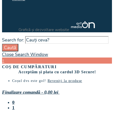
Graficã și dezvoltare website
Search for:
Caută
Close Search Window
↑
COȘ DE CUMPĂRATURI
Acceptăm și plata cu cardul 3D Secure!
Coșul dvs este gol!
Reveniți la produse
Finalizare comandă
-
0,00 lei
0
1