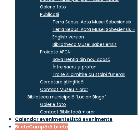
Galerie foto
Publicații
Terra Sebus. Acta Musei Sabesiensis
Terra Sebus. Acta Musei Sabesiensis –
English version
Bibliotheca Musei Sabesiensis
Proiecte AFCN
Sava Henția din nou acasă
Între sacru și profan
Troițe și cimitire cu stâlpi funerari
Cercetare ştiinţifică
Contact Muzeu + orar
Biblioteca municipală “Lucian Blaga”
Galerie foto
Contact Bibliotecă + orar
Calendar evenimente
Listă evenimente
Bilete
Cumpără bilete