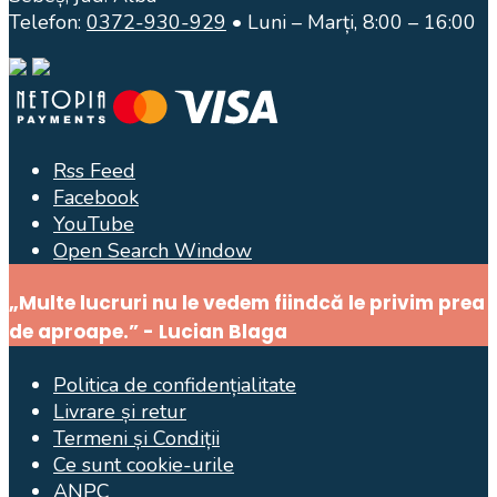
Telefon:
0372-930-929
• Luni – Marți, 8:00 – 16:00
Rss Feed
Facebook
YouTube
Open Search Window
„Multe lucruri nu le vedem fiindcă le privim prea
de aproape.” - Lucian Blaga
Politica de confidențialitate
Livrare și retur
Termeni și Condiții
Ce sunt cookie-urile
ANPC