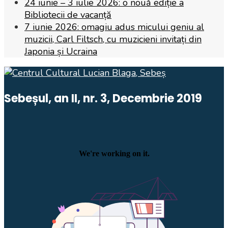
24 iunie – 3 iulie 2026: o nouă ediție a
Bibliotecii de vacanță
7 iunie 2026: omagiu adus micului geniu al
muzicii, Carl Filtsch, cu muzicieni invitați din
Japonia și Ucraina
Sebeșul, an II, nr. 3, Decembrie 2019