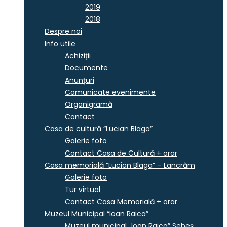
2019
2018
Despre noi
Info utile
Achiziții
Documente
Anunțuri
Comunicate evenimente
Organigramă
Contact
Casa de cultură “Lucian Blaga”
Galerie foto
Contact Casa de Cultură + orar
Casa memorială “Lucian Blaga” – Lancrăm
Galerie foto
Tur virtual
Contact Casa Memorială + orar
Muzeul Municipal “Ioan Raica”
Muzeul municipal „Ioan Raica” Sebeş