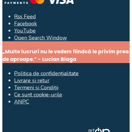
Rss Feed
Facebook
YouTube
Open Search Window
„Multe lucruri nu le vedem fiindcă le privim prea
de aproape.” - Lucian Blaga
Politica de confidențialitate
Livrare și retur
Termeni și Condiții
Ce sunt cookie-urile
ANPC