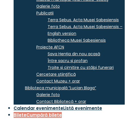
Galerie foto
Publicații
Terra Sebus. Acta Musei Sabesiensis
Terra Sebus. Acta Musei Sabesiensis –
English version
Bibliotheca Musei Sabesiensis
Proiecte AFCN
Sava Henția din nou acasă
Între sacru și profan
Troițe și cimitire cu stâlpi funerari
Cercetare ştiinţifică
Contact Muzeu + orar
Biblioteca municipală “Lucian Blaga”
Galerie foto
Contact Bibliotecă + orar
Calendar evenimente
Listă evenimente
Bilete
Cumpără bilete