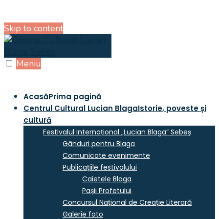
Skip to content
Meniu
Acasă
Prima pagină
Centrul Cultural Lucian Blaga
Istorie, poveste și
cultură
Festivalul Internațional „Lucian Blaga” Sebeș
Gânduri pentru Blaga
Comunicate evenimente
Publicațiile festivalului
Caietele Blaga
Pașii Profetului
Concursul Național de Creație Literară
Galerie foto