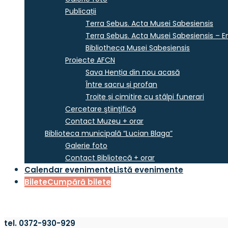
Publicații
Terra Sebus. Acta Musei Sabesiensis
Terra Sebus. Acta Musei Sabesiensis – En
Bibliotheca Musei Sabesiensis
Proiecte AFCN
Sava Henția din nou acasă
Între sacru și profan
Troițe și cimitire cu stâlpi funerari
Cercetare ştiinţifică
Contact Muzeu + orar
Biblioteca municipală “Lucian Blaga”
Galerie foto
Contact Bibliotecă + orar
Calendar evenimente
Listă evenimente
Bilete
Cumpără bilete
tel. 0372-930-929