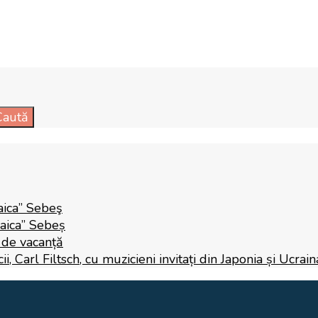
Caută
aica” Sebeş
Raica” Sebeș
i de vacanță
 Carl Filtsch, cu muzicieni invitați din Japonia și Ucrain