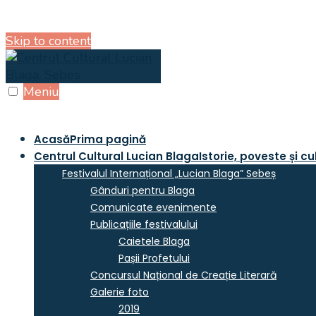
Skip to content
Meniu
Acasă
Prima pagină
Centrul Cultural Lucian Blaga
Istorie, poveste și cu
Festivalul Internațional „Lucian Blaga” Sebeș
Gânduri pentru Blaga
Comunicate evenimente
Publicațiile festivalului
Caietele Blaga
Pașii Profetului
Concursul Național de Creație Literară
Galerie foto
2019