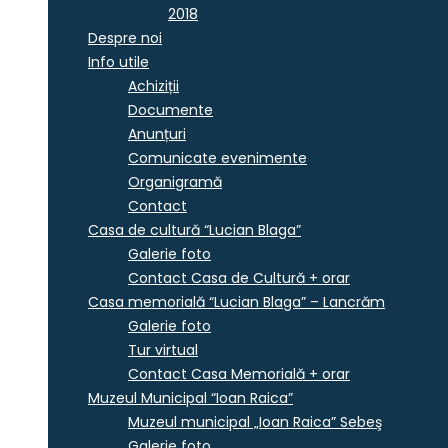
2018
Despre noi
Info utile
Achiziții
Documente
Anunțuri
Comunicate evenimente
Organigramă
Contact
Casa de cultură “Lucian Blaga”
Galerie foto
Contact Casa de Cultură + orar
Casa memorială “Lucian Blaga” – Lancrăm
Galerie foto
Tur virtual
Contact Casa Memorială + orar
Muzeul Municipal “Ioan Raica”
Muzeul municipal „Ioan Raica” Sebeş
Galerie foto