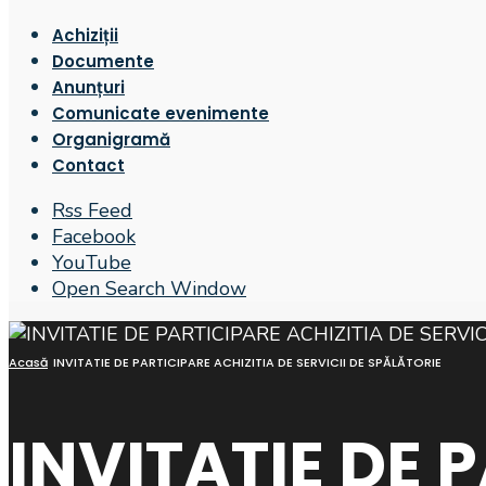
Achiziții
Documente
Anunțuri
Comunicate evenimente
Organigramă
Contact
Rss Feed
Facebook
YouTube
Open Search Window
Acasă
INVITATIE DE PARTICIPARE ACHIZITIA DE SERVICII DE SPĂLĂTORIE
INVITATIE DE 