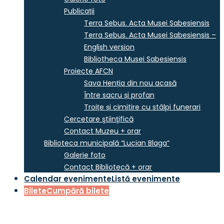
Publicații
Terra Sebus. Acta Musei Sabesiensis
Terra Sebus. Acta Musei Sabesiensis –
English version
Bibliotheca Musei Sabesiensis
Proiecte AFCN
Sava Henția din nou acasă
Între sacru și profan
Troițe și cimitire cu stâlpi funerari
Cercetare ştiinţifică
Contact Muzeu + orar
Biblioteca municipală “Lucian Blaga”
Galerie foto
Contact Bibliotecă + orar
Calendar evenimente
Listă evenimente
Bilete
Cumpără bilete