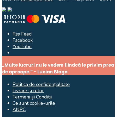
Rss Feed
Facebook
YouTube
Open
Search
„Multe lucruri nu le vedem fiindcă le privim prea
Window
de aproape.” - Lucian Blaga
Politica de confidențialitate
Livrare și retur
Termeni și Condiții
Ce sunt cookie-urile
ANPC