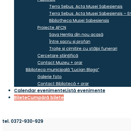
Terra Sebus. Acta Musei Sabesiensis
Terra Sebus. Acta Musei Sabesiensis – En
Bibliotheca Musei Sabesiensis
Proiecte AFCN
Sava Henția din nou acasă
Între sacru și profan
Troițe și cimitire cu stâlpi funerari
Cercetare ştiinţifică
Contact Muzeu + orar
Biblioteca municipală “Lucian Blaga”
Galerie foto
Contact Bibliotecă + orar
Calendar evenimente
Listă evenimente
Bilete
Cumpără bilete
tel. 0372-930-929