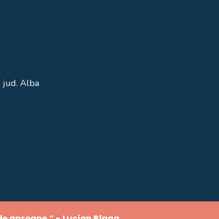
 jud. Alba
 de aproape.” - Lucian Blaga