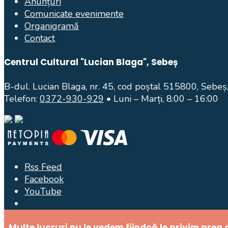
Anunțuri
Comunicate evenimente
Organigramă
Contact
Centrul Cultural "Lucian Blaga", Sebeș
B-dul. Lucian Blaga, nr. 45, cod poștal 515800, Sebeș,
Telefon:
0372-930-929
• Luni – Marți, 8:00 – 16:00
Rss Feed
Facebook
YouTube
Open
Search
„Multe lucruri nu le vedem fiindcă le privim prea
Window