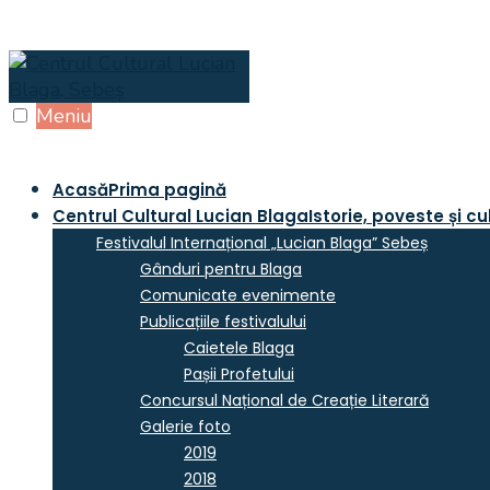
Skip
to
content
Meniu
Acasă
Prima pagină
Centrul Cultural Lucian Blaga
Istorie, poveste și cu
Festivalul Internațional „Lucian Blaga” Sebeș
Gânduri pentru Blaga
Comunicate evenimente
Publicațiile festivalului
Caietele Blaga
Pașii Profetului
Concursul Național de Creație Literară
Galerie foto
2019
2018