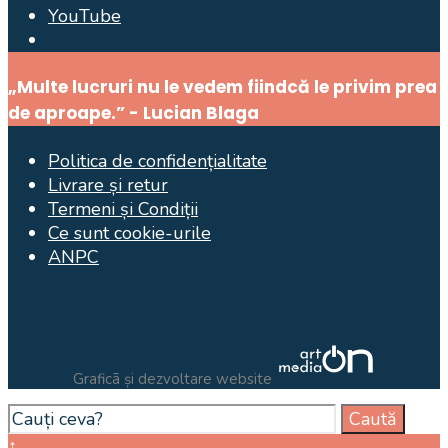
YouTube
Open
Search
„Multe lucruri nu le vedem fiindcă le privim prea
Window
de aproape.” - Lucian Blaga
Politica de confidențialitate
Livrare și retur
Termeni și Condiții
Ce sunt cookie-urile
ANPC
Graficã și dezvoltare website
Search
Caută
for:
Close
↑