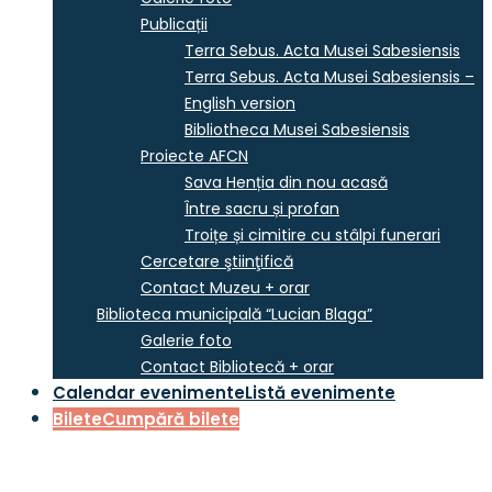
Publicații
Terra Sebus. Acta Musei Sabesiensis
Terra Sebus. Acta Musei Sabesiensis –
English version
Bibliotheca Musei Sabesiensis
Proiecte AFCN
Sava Henția din nou acasă
Între sacru și profan
Troițe și cimitire cu stâlpi funerari
Cercetare ştiinţifică
Contact Muzeu + orar
Biblioteca municipală “Lucian Blaga”
Galerie foto
Contact Bibliotecă + orar
Calendar evenimente
Listă evenimente
Bilete
Cumpără bilete