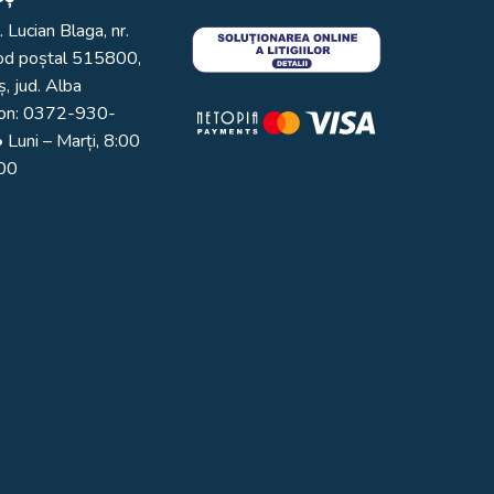
. Lucian Blaga, nr.
od poștal 515800,
, jud. Alba
on:
0372-930-
 Luni – Marți, 8:00
:00