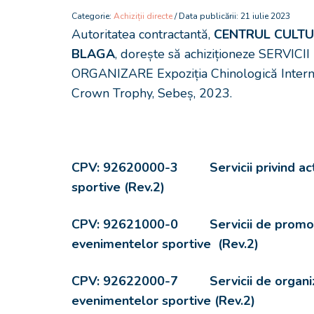
Categorie:
Achiziții directe
/ Data publicării: 21 iulie 2023
Autoritatea contractantă,
CENTRUL CULTU
BLAGA
, dorește să achiziționeze SERVICII
ORGANIZARE Expoziția Chinologică Intern
Crown Trophy, Sebeș, 2023.
CPV: 92620000-3 Servicii privind acti
sportive (Rev.2)
CPV: 92621000-0 Servicii de promo
evenimentelor sportive (Rev.2)
CPV: 92622000-7 Servicii de organiz
evenimentelor sportive (Rev.2)