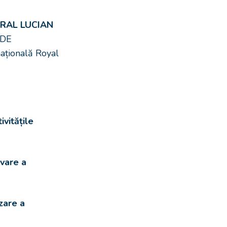
RAL LUCIAN
 DE
ațională Royal
vitățile
vare a
are a