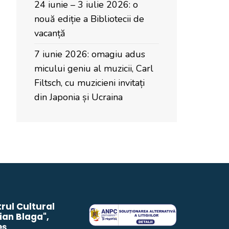
24 iunie – 3 iulie 2026: o
nouă ediție a Bibliotecii de
vacanță
7 iunie 2026: omagiu adus
micului geniu al muzicii, Carl
Filtsch, cu muzicieni invitați
din Japonia și Ucraina
rul Cultural
ian Blaga",
eș