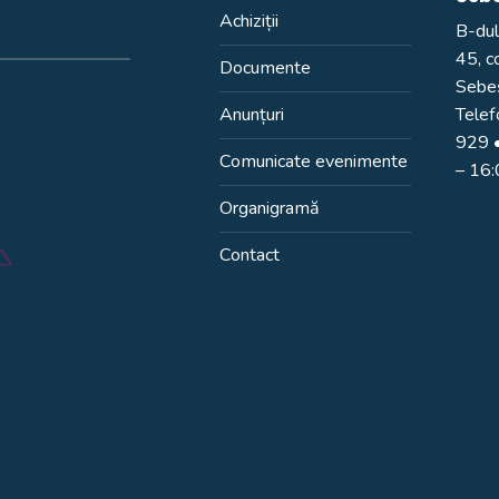
Achiziții
B-dul
45, c
Documente
Sebeș
Anunțuri
Telef
929
•
Comunicate evenimente
– 16
Organigramă
Contact