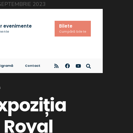
r evenimente
Bilete
imente
Cumpără bilete
igramă
Contact
3
xpoziția
 Royal