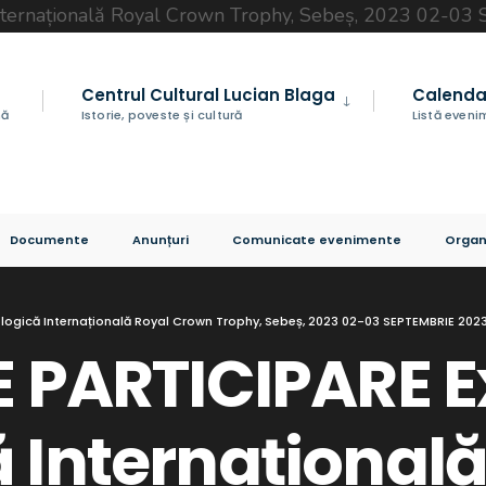
Centrul Cultural Lucian Blaga
Calenda
nă
Istorie, poveste și cultură
Listă even
Documente
Anunțuri
Comunicate evenimente
Organ
ologică Internațională Royal Crown Trophy, Sebeș, 2023 02-03 SEPTEMBRIE 202
E PARTICIPARE E
 Internațională