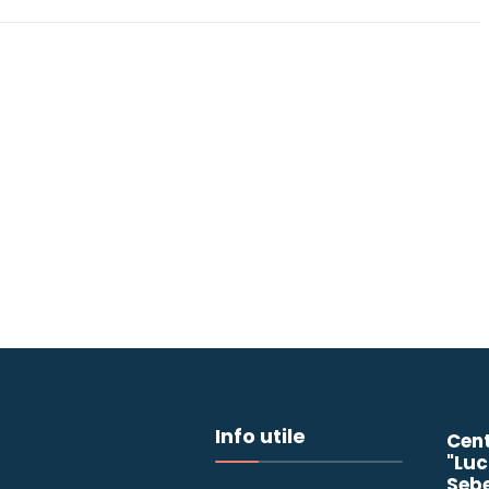
Info utile
Cent
"Luc
Seb