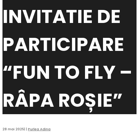
INVITATIE DE
PARTICIPARE
“FUN TO FLY –
RÂPA ROȘIE”
28 mai 2025
|
|
Purlea Adina