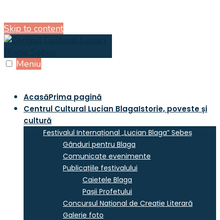
Skip to content
Meniu
Acasă
Prima pagină
Centrul Cultural Lucian Blaga
Istorie, poveste și
cultură
Festivalul Internațional „Lucian Blaga” Sebeș
Gânduri pentru Blaga
Comunicate evenimente
Publicațiile festivalului
Caietele Blaga
Pașii Profetului
Concursul Național de Creație Literară
Galerie foto