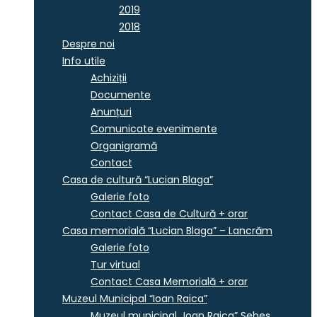
2019
2018
Despre noi
Info utile
Achiziții
Documente
Anunțuri
Comunicate evenimente
Organigramă
Contact
Casa de cultură “Lucian Blaga”
Galerie foto
Contact Casa de Cultură + orar
Casa memorială “Lucian Blaga” – Lancrăm
Galerie foto
Tur virtual
Contact Casa Memorială + orar
Muzeul Municipal “Ioan Raica”
Muzeul municipal „Ioan Raica” Sebeş