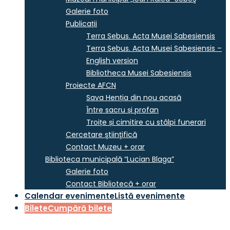
Galerie foto
Publicații
Terra Sebus. Acta Musei Sabesiensis
Terra Sebus. Acta Musei Sabesiensis –
English version
Bibliotheca Musei Sabesiensis
Proiecte AFCN
Sava Henția din nou acasă
Între sacru și profan
Troițe și cimitire cu stâlpi funerari
Cercetare ştiinţifică
Contact Muzeu + orar
Biblioteca municipală “Lucian Blaga”
Galerie foto
Contact Bibliotecă + orar
Calendar evenimente
Listă evenimente
Bilete
Cumpără bilete