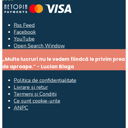
Rss Feed
Facebook
YouTube
Open Search Window
„Multe lucruri nu le vedem fiindcă le privim prea
de aproape.” - Lucian Blaga
Politica de confidențialitate
Livrare și retur
Termeni și Condiții
Ce sunt cookie-urile
ANPC