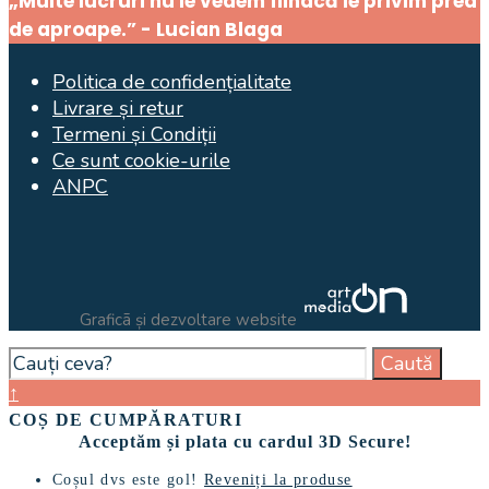
Window
„Multe lucruri nu le vedem fiindcă le privim prea
de aproape.” - Lucian Blaga
Politica de confidențialitate
Livrare și retur
Termeni și Condiții
Ce sunt cookie-urile
ANPC
Graficã și dezvoltare website
Search
Caută
for:
Close
↑
Search
COȘ DE CUMPĂRATURI
Window
Acceptăm și plata cu cardul 3D Secure!
Coșul dvs este gol!
Reveniți la produse