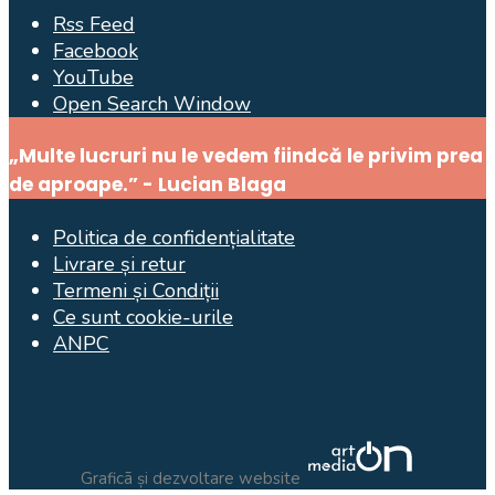
Rss Feed
Facebook
YouTube
Open Search Window
„Multe lucruri nu le vedem fiindcă le privim prea
de aproape.” - Lucian Blaga
Politica de confidențialitate
Livrare și retur
Termeni și Condiții
Ce sunt cookie-urile
ANPC
Graficã și dezvoltare website