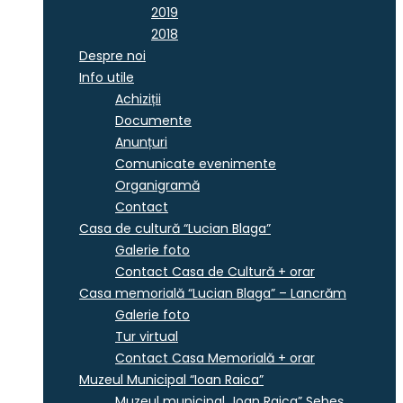
2019
2018
Despre noi
Info utile
Achiziții
Documente
Anunțuri
Comunicate evenimente
Organigramă
Contact
Casa de cultură “Lucian Blaga”
Galerie foto
Contact Casa de Cultură + orar
Casa memorială “Lucian Blaga” – Lancrăm
Galerie foto
Tur virtual
Contact Casa Memorială + orar
Muzeul Municipal “Ioan Raica”
Muzeul municipal „Ioan Raica” Sebeş