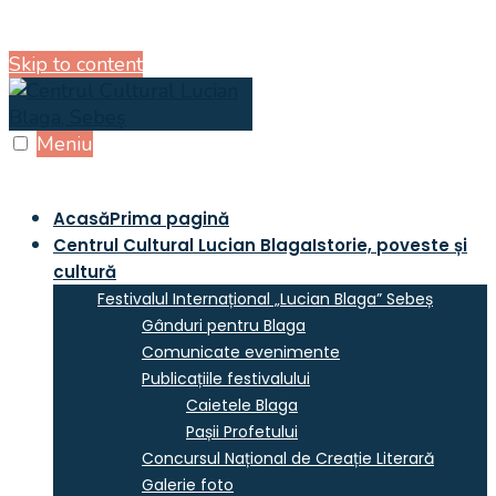
Skip to content
Meniu
Acasă
Prima pagină
Centrul Cultural Lucian Blaga
Istorie, poveste și
cultură
Festivalul Internațional „Lucian Blaga” Sebeș
Gânduri pentru Blaga
Comunicate evenimente
Publicațiile festivalului
Caietele Blaga
Pașii Profetului
Concursul Național de Creație Literară
Galerie foto