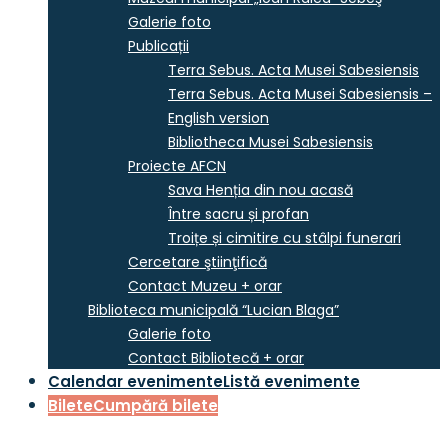
Galerie foto
Publicații
Terra Sebus. Acta Musei Sabesiensis
Terra Sebus. Acta Musei Sabesiensis –
English version
Bibliotheca Musei Sabesiensis
Proiecte AFCN
Sava Henția din nou acasă
Între sacru și profan
Troițe și cimitire cu stâlpi funerari
Cercetare ştiinţifică
Contact Muzeu + orar
Biblioteca municipală “Lucian Blaga”
Galerie foto
Contact Bibliotecă + orar
Calendar evenimente
Listă evenimente
Bilete
Cumpără bilete