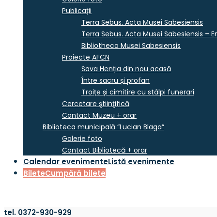
Publicații
Terra Sebus. Acta Musei Sabesiensis
Terra Sebus. Acta Musei Sabesiensis – En
Bibliotheca Musei Sabesiensis
Proiecte AFCN
Sava Henția din nou acasă
Între sacru și profan
Troițe și cimitire cu stâlpi funerari
Cercetare ştiinţifică
Contact Muzeu + orar
Biblioteca municipală “Lucian Blaga”
Galerie foto
Contact Bibliotecă + orar
Calendar evenimente
Listă evenimente
Bilete
Cumpără bilete
tel. 0372-930-929