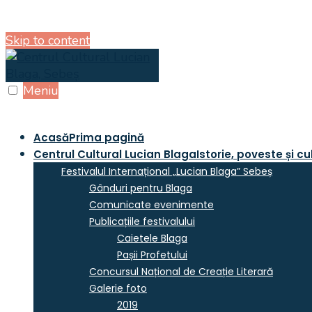
Skip to content
Meniu
Acasă
Prima pagină
Centrul Cultural Lucian Blaga
Istorie, poveste și cu
Festivalul Internațional „Lucian Blaga” Sebeș
Gânduri pentru Blaga
Comunicate evenimente
Publicațiile festivalului
Caietele Blaga
Pașii Profetului
Concursul Național de Creație Literară
Galerie foto
2019