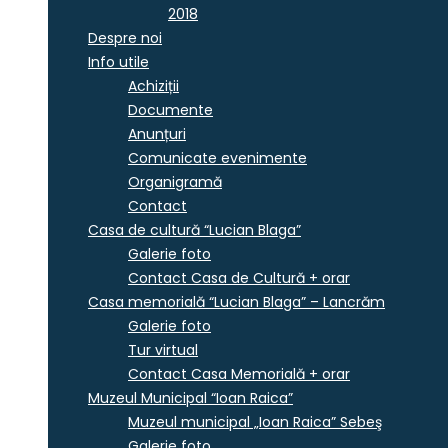
2018
Despre noi
Info utile
Achiziții
Documente
Anunțuri
Comunicate evenimente
Organigramă
Contact
Casa de cultură “Lucian Blaga”
Galerie foto
Contact Casa de Cultură + orar
Casa memorială “Lucian Blaga” – Lancrăm
Galerie foto
Tur virtual
Contact Casa Memorială + orar
Muzeul Municipal “Ioan Raica”
Muzeul municipal „Ioan Raica” Sebeş
Galerie foto