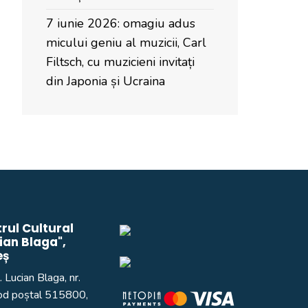
7 iunie 2026: omagiu adus
micului geniu al muzicii, Carl
Filtsch, cu muzicieni invitați
din Japonia și Ucraina
rul Cultural
ian Blaga",
eș
. Lucian Blaga, nr.
od poștal 515800,