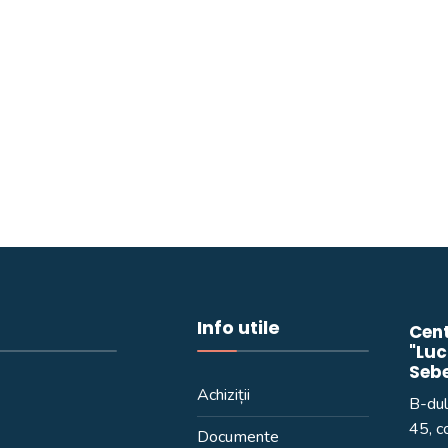
Info utile
Cent
"Luc
Seb
Achiziții
B-dul
45, c
Documente