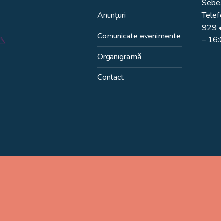
Sebeș
Anunțuri
Telef
929
•
Comunicate evenimente
– 16
Organigramă
Contact