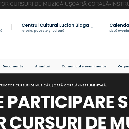
Centrul Cultural Lucian Blaga
Calenda
nă
Istorie, poveste și cultură
Listă even
Documente
Anunțuri
Comunicate evenimente
Organ
 INSTRUCTOR CURSURI DE MUZICĂ UȘOARĂ CORALĂ-INSTRUMENTALĂ.
E PARTICIPARE S
 CURSURI DE M