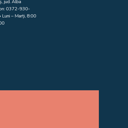
, jud. Alba
on:
0372-930-
 Luni – Marți, 8:00
:00