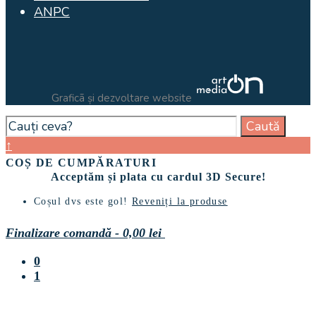
ANPC
Graficã și dezvoltare website
Search
Caută
for:
Close
↑
Search
COȘ DE CUMPĂRATURI
Window
Acceptăm și plata cu cardul 3D Secure!
Coșul dvs este gol!
Reveniți la produse
Finalizare comandă
-
0,00 lei
0
1