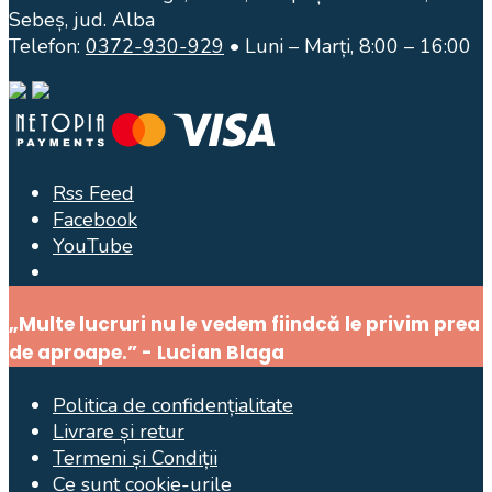
Sebeș, jud. Alba
Telefon:
0372-930-929
• Luni – Marți, 8:00 – 16:00
Rss Feed
Facebook
YouTube
Open
Search
„Multe lucruri nu le vedem fiindcă le privim prea
Window
de aproape.” - Lucian Blaga
Politica de confidențialitate
Livrare și retur
Termeni și Condiții
Ce sunt cookie-urile