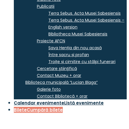
Publicații
Terra Sebus. Acta Musei Sabesiensis
Terra Sebus. Acta Musei Sabesiensis –
English version
Bibliotheca Musei Sabesiensis
Proiecte AFCN
Sava Henția din nou acasă
Între sacru și profan
Troițe și cimitire cu stâlpi funerari
Cercetare ştiinţifică
Contact Muzeu + orar
Biblioteca municipală “Lucian Blaga”
Galerie foto
Contact Bibliotecă + orar
Calendar evenimente
Listă evenimente
Bilete
Cumpără bilete