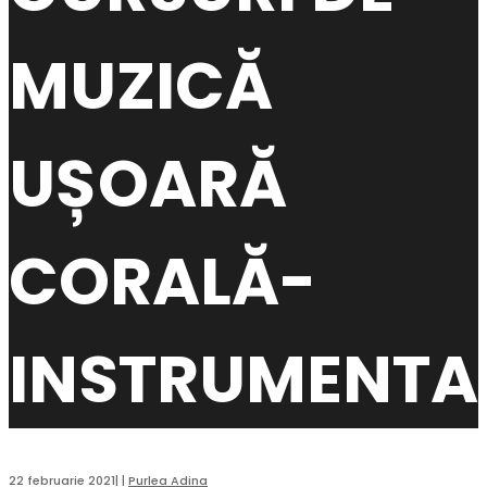
MUZICĂ
UȘOARĂ
CORALĂ-
INSTRUMENTA
22 februarie 2021
|
|
Purlea Adina