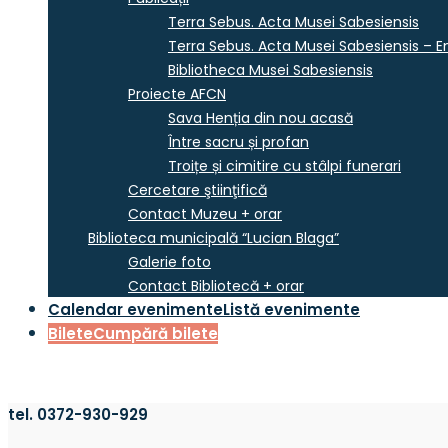
Terra Sebus. Acta Musei Sabesiensis
Terra Sebus. Acta Musei Sabesiensis – En
Bibliotheca Musei Sabesiensis
Proiecte AFCN
Sava Henția din nou acasă
Între sacru și profan
Troițe și cimitire cu stâlpi funerari
Cercetare ştiinţifică
Contact Muzeu + orar
Biblioteca municipală “Lucian Blaga”
Galerie foto
Contact Bibliotecă + orar
Calendar evenimente
Listă evenimente
Bilete
Cumpără bilete
tel. 0372-930-929