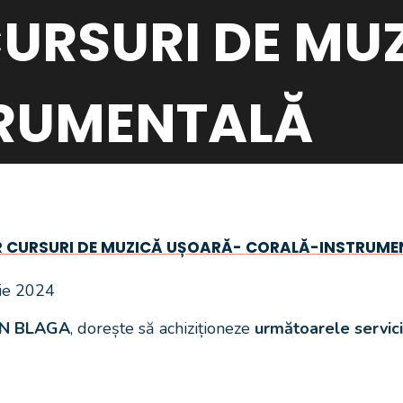
URSURI DE MU
RUMENTALĂ
CTOR CURSURI DE MUZICĂ UȘOARĂ- CORALĂ-INSTRUM
rie 2024
AN BLAGA
, dorește să achiziționeze
următoarele serv