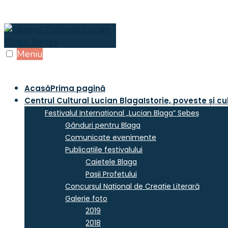
Skip
to
content
Meniu
Acasă
Prima pagină
Centrul Cultural Lucian Blaga
Istorie, poveste și cu
Festivalul Internațional „Lucian Blaga” Sebeș
Gânduri pentru Blaga
Comunicate evenimente
Publicațiile festivalului
Caietele Blaga
Pașii Profetului
Concursul Național de Creație Literară
Galerie foto
2019
2018