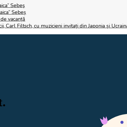
aica” Sebeş
Raica” Sebeș
i de vacanță
 Carl Filtsch, cu muzicieni invitați din Japonia și Ucrain