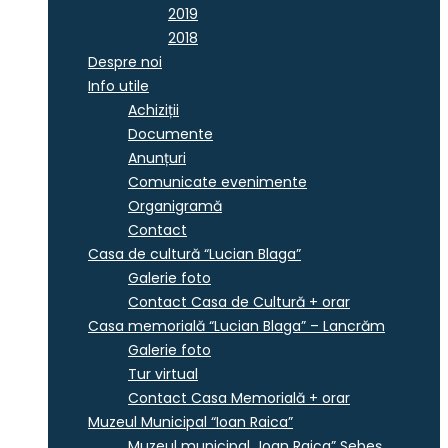
2019
2018
Despre noi
Info utile
Achiziții
Documente
Anunțuri
Comunicate evenimente
Organigramă
Contact
Casa de cultură “Lucian Blaga”
Galerie foto
Contact Casa de Cultură + orar
Casa memorială “Lucian Blaga” – Lancrăm
Galerie foto
Tur virtual
Contact Casa Memorială + orar
Muzeul Municipal “Ioan Raica”
Muzeul municipal „Ioan Raica” Sebeş