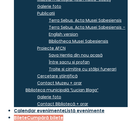
Galerie foto
Publicații
Terra Sebus. Acta Musei Sabesiensis
Terra Sebus. Acta Musei Sabesiensis –
English version
Bibliotheca Musei Sabesiensis
Proiecte AFCN
Sava Henția din nou acasă
Între sacru și profan
Troițe și cimitire cu stâlpi funerari
Cercetare ştiinţifică
Contact Muzeu + orar
Biblioteca municipală “Lucian Blaga”
Galerie foto
Contact Bibliotecă + orar
Calendar evenimente
Listă evenimente
Bilete
Cumpără bilete