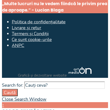
„Multe lucruri nu le vedem fiindcă le privim prea
de aproape.” - Lucian Blaga
Politica de confidențialitate
Livrare și retur
Termeni și Condiții
Ce sunt cookie-urile
ANPC
Graficã și dezvoltare website
Search for:
Caută
Close Search Window
↑