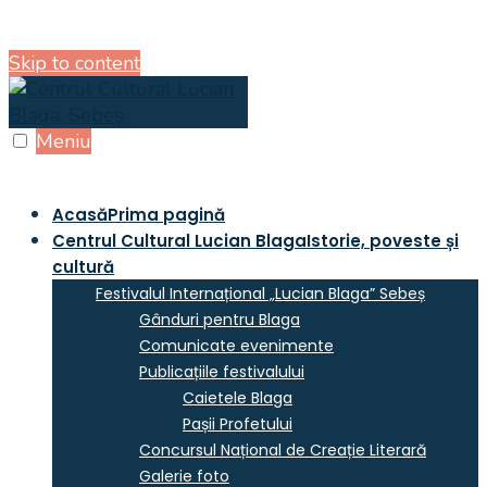
Skip to content
Meniu
Acasă
Prima pagină
Centrul Cultural Lucian Blaga
Istorie, poveste și
cultură
Festivalul Internațional „Lucian Blaga” Sebeș
Gânduri pentru Blaga
Comunicate evenimente
Publicațiile festivalului
Caietele Blaga
Pașii Profetului
Concursul Național de Creație Literară
Galerie foto