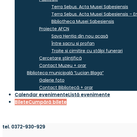
Terra Sebus. Acta Musei Sabesiensis
Terra Sebus. Acta Musei Sabesiensis – En
Bibliotheca Musei Sabesiensis
Proiecte AFCN
Sava Henția din nou acasă
Între sacru și profan
Troițe și cimitire cu stâlpi funerari
Cercetare ştiinţifică
Contact Muzeu + orar
Biblioteca municipală “Lucian Blaga”
Galerie foto
Contact Bibliotecă + orar
Calendar evenimente
Listă evenimente
Bilete
Cumpără bilete
tel. 0372-930-929