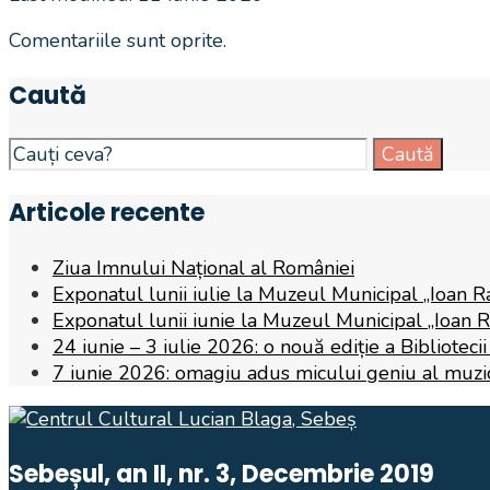
Comentariile sunt oprite.
Caută
Search
Caută
for:
Articole recente
Ziua Imnului Național al României
Exponatul lunii iulie la Muzeul Municipal „Ioan R
Exponatul lunii iunie la Muzeul Municipal „Ioan 
24 iunie – 3 iulie 2026: o nouă ediție a Biblioteci
7 iunie 2026: omagiu adus micului geniu al muzicii,
Sebeșul, an II, nr. 3, Decembrie 2019