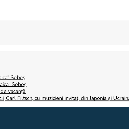
aica” Sebeş
Raica” Sebeș
i de vacanță
 Carl Filtsch, cu muzicieni invitați din Japonia și Ucrain