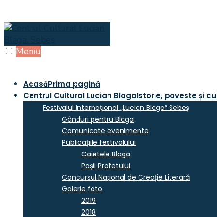
Skip
to
content
Meniu
Acasă
Prima pagină
Centrul Cultural Lucian Blaga
Istorie, poveste și cu
Festivalul Internațional „Lucian Blaga” Sebeș
Gânduri pentru Blaga
Comunicate evenimente
Publicațiile festivalului
Caietele Blaga
Pașii Profetului
Concursul Național de Creație Literară
Galerie foto
2019
2018