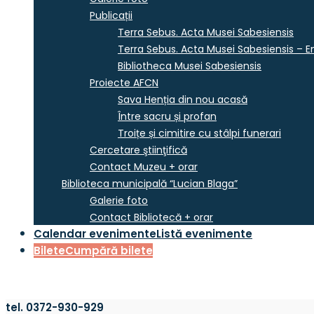
Publicații
Terra Sebus. Acta Musei Sabesiensis
Terra Sebus. Acta Musei Sabesiensis – En
Bibliotheca Musei Sabesiensis
Proiecte AFCN
Sava Henția din nou acasă
Între sacru și profan
Troițe și cimitire cu stâlpi funerari
Cercetare ştiinţifică
Contact Muzeu + orar
Biblioteca municipală “Lucian Blaga”
Galerie foto
Contact Bibliotecă + orar
Calendar evenimente
Listă evenimente
Bilete
Cumpără bilete
tel. 0372-930-929