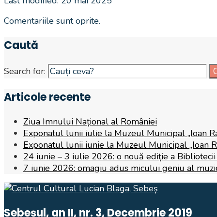
Last modified: 20 mai 2025
Comentariile sunt oprite.
Caută
Search for:
Articole recente
Ziua Imnului Național al României
Exponatul lunii iulie la Muzeul Municipal „Ioan R
Exponatul lunii iunie la Muzeul Municipal „Ioan 
24 iunie – 3 iulie 2026: o nouă ediție a Biblioteci
7 iunie 2026: omagiu adus micului geniu al muzicii,
Sebeșul, an II, nr. 3, Decembrie 2019