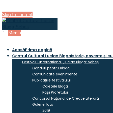
Skip to content
Meniu
Acasă
Prima pagină
Centrul Cultural Lucian Blaga
Istorie, poveste și cu
Festivalul Internațional „Lucian Blaga” Sebeș
Gânduri pentru Blaga
Comunicate evenimente
Publicațiile festivalului
Caietele Blaga
Pașii Profetului
Concursul Național de Creație Literară
Galerie foto
2019