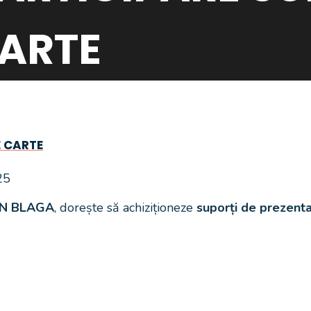
ARTE
E CARTE
25
AN BLAGA
, dorește să achiziționeze
suporți de prezent