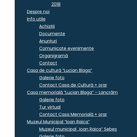
2018
Despre noi
Info utile
Achiziții
Documente
Anunțuri
Comunicate evenimente
Organigramă
Contact
Casa de cultură “Lucian Blaga”
Galerie foto
Contact Casa de Cultură + orar
Casa memorială “Lucian Blaga” – Lancrăm
Galerie foto
Tur virtual
Contact Casa Memorială + orar
Muzeul Municipal “Ioan Raica”
Muzeul municipal „Ioan Raica” Sebeş
Galerie foto