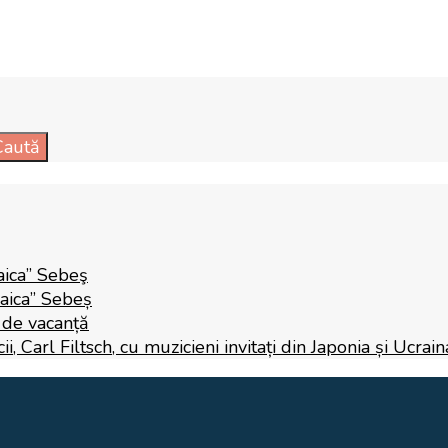
Caută
aica” Sebeş
Raica” Sebeș
i de vacanță
 Carl Filtsch, cu muzicieni invitați din Japonia și Ucrain