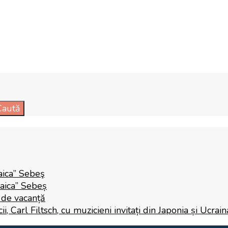
Caută
aica” Sebeş
Raica” Sebeș
i de vacanță
 Carl Filtsch, cu muzicieni invitați din Japonia și Ucrain