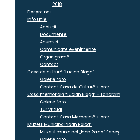
2018
Despre noi
Info utile
Achiziții
Documente
Anunțuri
Comunicate evenimente
Organigramă
Contact
Casa de cultură “Lucian Blaga”
Galerie foto
Contact Casa de Cultură + orar
Casa memorială “Lucian Blaga” – Lancrăm
Galerie foto
Tur virtual
Contact Casa Memorială + orar
Muzeul Municipal “Ioan Raica”
Muzeul municipal „Ioan Raica” Sebeş
Galerie foto