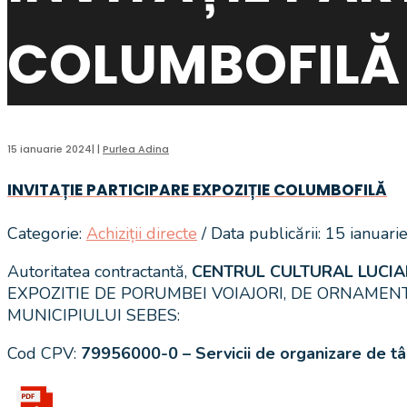
COLUMBOFILĂ
15 ianuarie 2024
|
|
Purlea Adina
INVITAȚIE PARTICIPARE EXPOZIȚIE COLUMBOFILĂ
Categorie:
Achiziții directe
/ Data publicării: 15 ianuar
Autoritatea contractantă,
CENTRUL CULTURAL LUCI
EXPOZITIE DE PORUMBEI VOIAJORI, DE ORNAMENT
MUNICIPIULUI SEBES:
Cod CPV:
79956000-0 – Servicii de organizare de târg