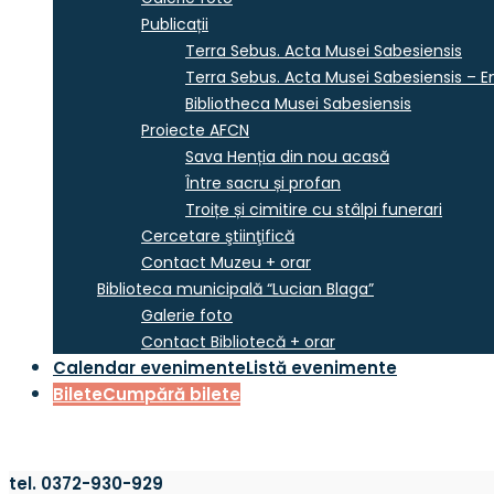
Publicații
Terra Sebus. Acta Musei Sabesiensis
Terra Sebus. Acta Musei Sabesiensis – En
Bibliotheca Musei Sabesiensis
Proiecte AFCN
Sava Henția din nou acasă
Între sacru și profan
Troițe și cimitire cu stâlpi funerari
Cercetare ştiinţifică
Contact Muzeu + orar
Biblioteca municipală “Lucian Blaga”
Galerie foto
Contact Bibliotecă + orar
Calendar evenimente
Listă evenimente
Bilete
Cumpără bilete
tel. 0372-930-929