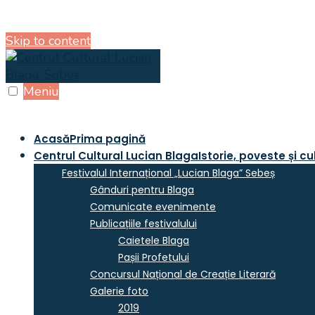
Skip to content
Meniu
Acasă
Prima pagină
Centrul Cultural Lucian Blaga
Istorie, poveste și cu
Festivalul Internațional „Lucian Blaga” Sebeș
Gânduri pentru Blaga
Comunicate evenimente
Publicațiile festivalului
Caietele Blaga
Pașii Profetului
Concursul Național de Creație Literară
Galerie foto
2019