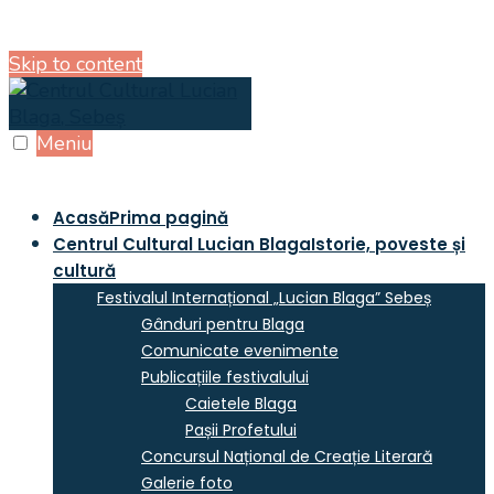
Skip to content
Meniu
Acasă
Prima pagină
Centrul Cultural Lucian Blaga
Istorie, poveste și
cultură
Festivalul Internațional „Lucian Blaga” Sebeș
Gânduri pentru Blaga
Comunicate evenimente
Publicațiile festivalului
Caietele Blaga
Pașii Profetului
Concursul Național de Creație Literară
Galerie foto