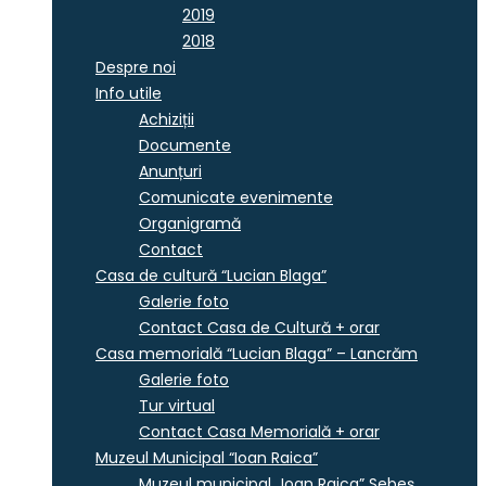
2019
2018
Despre noi
Info utile
Achiziții
Documente
Anunțuri
Comunicate evenimente
Organigramă
Contact
Casa de cultură “Lucian Blaga”
Galerie foto
Contact Casa de Cultură + orar
Casa memorială “Lucian Blaga” – Lancrăm
Galerie foto
Tur virtual
Contact Casa Memorială + orar
Muzeul Municipal “Ioan Raica”
Muzeul municipal „Ioan Raica” Sebeş