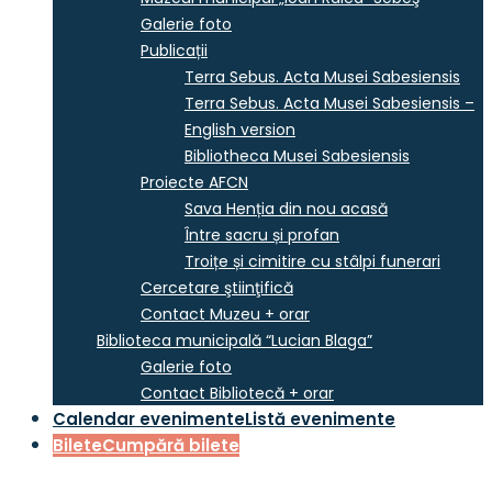
Galerie foto
Publicații
Terra Sebus. Acta Musei Sabesiensis
Terra Sebus. Acta Musei Sabesiensis –
English version
Bibliotheca Musei Sabesiensis
Proiecte AFCN
Sava Henția din nou acasă
Între sacru și profan
Troițe și cimitire cu stâlpi funerari
Cercetare ştiinţifică
Contact Muzeu + orar
Biblioteca municipală “Lucian Blaga”
Galerie foto
Contact Bibliotecă + orar
Calendar evenimente
Listă evenimente
Bilete
Cumpără bilete