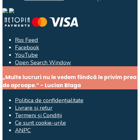
Rss Feed
Facebook
YouTube
Open Search Window
„Multe lucruri nu le vedem fiindcă le privim prea
de aproape.” - Lucian Blaga
Politica de confidențialitate
Livrare și retur
Termeni și Condiții
Ce sunt cookie-urile
ANPC