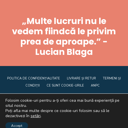
„Multe lucruri nu le
vedem fiindcă le privim
prea de aproape.” -
Lucian Blaga
POLITICA DE CONFIDENȚIALITATE
LIVRARE ȘI RETUR
TERMENI ȘI
CONDIȚII
CE SUNT COOKIE-URILE
ANPC
Folosim cookie-uri pentru a-ți oferi cea mai bună experiență pe
situl nostru.
Poți afla mai multe despre ce cookie-uri folosim sau să le
dezactivezi în
setări
.
Graficã și dezvoltare website
Accept