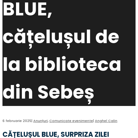
BLUE,
cățelușul de
la biblioteca
din Sebeș
6 februarie 2025
|
Anunțuri
,
Comunicate evenimente
|
Anghel Calin
CĂȚELUȘUL BLUE, SURPRIZA ZILEI