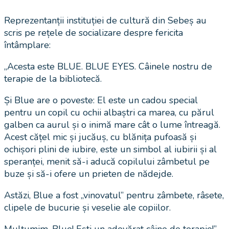
Reprezentanții instituției de cultură din Sebeș au
scris pe rețele de socializare despre fericita
întâmplare:
„Acesta este BLUE. BLUE EYES. Câinele nostru de
terapie de la bibliotecă.
Și Blue are o poveste: El este un cadou special
pentru un copil cu ochii albaștri ca marea, cu părul
galben ca aurul și o inimă mare cât o lume întreagă.
Acest cățel mic și jucăuș, cu blănița pufoasă și
ochișori plini de iubire, este un simbol al iubirii și al
speranței, menit să-i aducă copilului zâmbetul pe
buze și să-i ofere un prieten de nădejde.
Astăzi, Blue a fost „vinovatul” pentru zâmbete, râsete,
clipele de bucurie și veselie ale copiilor.
Mulțumim, Blue! Ești un adevărat câine de terapie!”