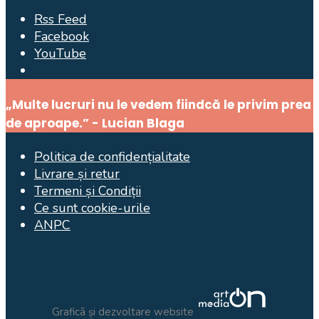
Rss Feed
Facebook
YouTube
Open
Search
„Multe lucruri nu le vedem fiindcă le privim prea
Window
de aproape.” - Lucian Blaga
Politica de confidențialitate
Livrare și retur
Termeni și Condiții
Ce sunt cookie-urile
ANPC
Graficã și dezvoltare website