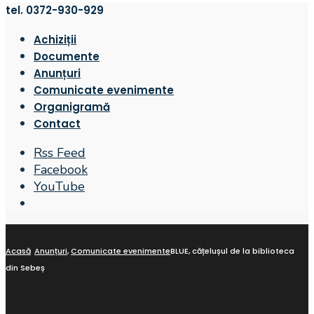
tel. 0372-930-929
Achiziții
Documente
Anunțuri
Comunicate evenimente
Organigramă
Contact
Rss Feed
Facebook
YouTube
Open
Search
Window
Acasă
Anunțuri
,
Comunicate evenimente
BLUE, cățelușul de la biblioteca
din Sebeș