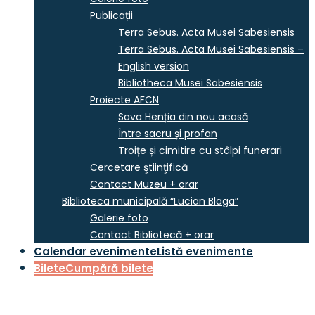
Publicații
Terra Sebus. Acta Musei Sabesiensis
Terra Sebus. Acta Musei Sabesiensis –
English version
Bibliotheca Musei Sabesiensis
Proiecte AFCN
Sava Henția din nou acasă
Între sacru și profan
Troițe și cimitire cu stâlpi funerari
Cercetare ştiinţifică
Contact Muzeu + orar
Biblioteca municipală “Lucian Blaga”
Galerie foto
Contact Bibliotecă + orar
Calendar evenimente
Listă evenimente
Bilete
Cumpără bilete